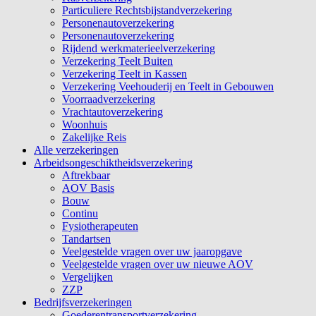
Particuliere Rechtsbijstandverzekering
Personenautoverzekering
Personenautoverzekering
Rijdend werkmaterieelverzekering
Verzekering Teelt Buiten
Verzekering Teelt in Kassen
Verzekering Veehouderij en Teelt in Gebouwen
Voorraadverzekering
Vrachtautoverzekering
Woonhuis
Zakelijke Reis
Alle verzekeringen
Arbeidsongeschiktheidsverzekering
Aftrekbaar
AOV Basis
Bouw
Continu
Fysiotherapeuten
Tandartsen
Veelgestelde vragen over uw jaaropgave
Veelgestelde vragen over uw nieuwe AOV
Vergelijken
ZZP
Bedrijfsverzekeringen
Goederentransportverzekering