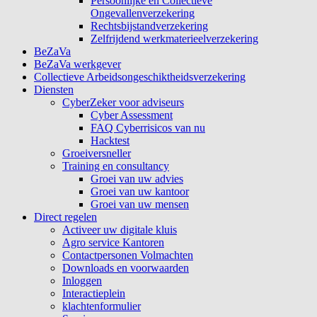
Persoonlijke en Collectieve
Ongevallenverzekering
Rechtsbijstandverzekering
Zelfrijdend werkmaterieelverzekering
BeZaVa
BeZaVa werkgever
Collectieve Arbeidsongeschiktheidsverzekering
Diensten
CyberZeker voor adviseurs
Cyber Assessment
FAQ Cyberrisicos van nu
Hacktest
Groeiversneller
Training en consultancy
Groei van uw advies
Groei van uw kantoor
Groei van uw mensen
Direct regelen
Activeer uw digitale kluis
Agro service Kantoren
Contactpersonen Volmachten
Downloads en voorwaarden
Inloggen
Interactieplein
klachtenformulier