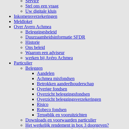
Service
Stel ons een vraag
Uw digitale kluis
Inkomensverzekeringen
Meldloket
Over Avero Achmea
Beleggingsbeleid
Duurzaamheidsinformatie SFDR
Historie
Ons beleid
Waarom een adviseur
werken bij Avéro Achmea
Particulier
Beleggen
Aandelen
Achmea mixfondsen
Betrokken aandeelhouderschap
Overige fondsen
Overzicht beleggingsfondsen
Overzicht beleggingsverzekeringen
Risico
Robeco fondsen
Terugblik en vooruitzichten
Downloads en voorwaarden particulier
Het werkelijk rendement in box 3 doorgeven?