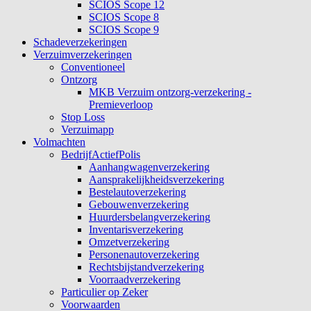
SCIOS Scope 12
SCIOS Scope 8
SCIOS Scope 9
Schadeverzekeringen
Verzuimverzekeringen
Conventioneel
Ontzorg
MKB Verzuim ontzorg-verzekering -
Premieverloop
Stop Loss
Verzuimapp
Volmachten
BedrijfActiefPolis
Aanhangwagenverzekering
Aansprakelijkheidsverzekering
Bestelautoverzekering
Gebouwenverzekering
Huurdersbelangverzekering
Inventarisverzekering
Omzetverzekering
Personenautoverzekering
Rechtsbijstandverzekering
Voorraadverzekering
Particulier op Zeker
Voorwaarden