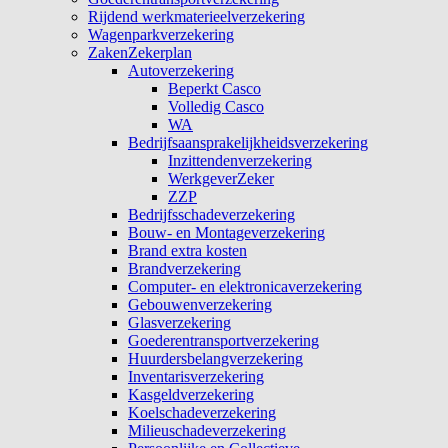
Rijdend werkmaterieelverzekering
Wagenparkverzekering
ZakenZekerplan
Autoverzekering
Beperkt Casco
Volledig Casco
WA
Bedrijfsaansprakelijkheidsverzekering
Inzittendenverzekering
WerkgeverZeker
ZZP
Bedrijfsschadeverzekering
Bouw- en Montageverzekering
Brand extra kosten
Brandverzekering
Computer- en elektronicaverzekering
Gebouwenverzekering
Glasverzekering
Goederentransportverzekering
Huurdersbelangverzekering
Inventarisverzekering
Kasgeldverzekering
Koelschadeverzekering
Milieuschadeverzekering