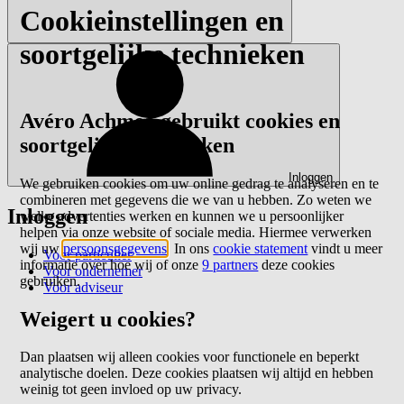
Cookieinstellingen en
soortgelijke technieken
Avéro Achmea gebruikt cookies en
soortgelijke technieken
Inloggen
We gebruiken cookies om uw online gedrag te analyseren en te
combineren met gegevens die we van u hebben. Zo weten we
Inloggen
welke advertenties werken en kunnen we u persoonlijker
helpen via onze website of sociale media. Hiermee verwerken
wij uw
persoonsgegevens
. In ons
cookie statement
vindt u meer
Voor particulier
informatie over hoe wij of onze
9 partners
deze cookies
Voor ondernemer
gebruiken.
Voor adviseur
Weigert u cookies?
Dan plaatsen wij alleen cookies voor functionele en beperkt
analytische doelen. Deze cookies plaatsen wij altijd en hebben
weinig tot geen invloed op uw privacy.