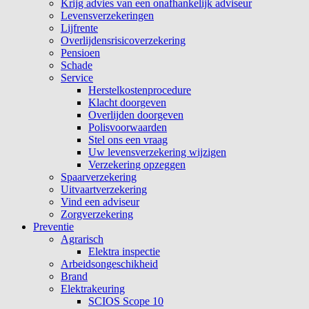
Krijg advies van een onafhankelijk adviseur
Levensverzekeringen
Lijfrente
Overlijdensrisicoverzekering
Pensioen
Schade
Service
Herstelkostenprocedure
Klacht doorgeven
Overlijden doorgeven
Polisvoorwaarden
Stel ons een vraag
Uw levensverzekering wijzigen
Verzekering opzeggen
Spaarverzekering
Uitvaartverzekering
Vind een adviseur
Zorgverzekering
Preventie
Agrarisch
Elektra inspectie
Arbeidsongeschikheid
Brand
Elektrakeuring
SCIOS Scope 10