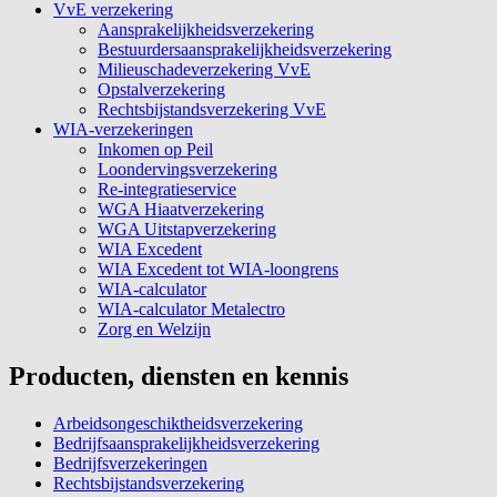
VvE verzekering
Aansprakelijkheidsverzekering
Bestuurdersaansprakelijkheidsverzekering
Milieuschadeverzekering VvE
Opstalverzekering
Rechtsbijstandsverzekering VvE
WIA-verzekeringen
Inkomen op Peil
Loondervingsverzekering
Re-integratieservice
WGA Hiaatverzekering
WGA Uitstapverzekering
WIA Excedent
WIA Excedent tot WIA-loongrens
WIA-calculator
WIA-calculator Metalectro
Zorg en Welzijn
Producten, diensten en kennis
Arbeidsongeschiktheidsverzekering
Bedrijfsaansprakelijkheidsverzekering
Bedrijfsverzekeringen
Rechtsbijstandsverzekering