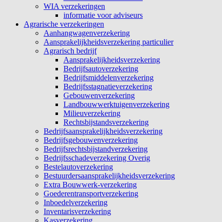
WIA verzekeringen
informatie voor adviseurs
Agrarische verzekeringen
Aanhangwagenverzekering
Aansprakelijkheidsverzekering particulier
Agrarisch bedrijf
Aansprakelijkheidsverzekering
Bedrijfsautoverzekering
Bedrijfsmiddelenverzekering
Bedrijfsstagnatieverzekering
Gebouwenverzekering
Landbouwwerktuigenverzekering
Milieuverzekering
Rechtsbijstandsverzekering
Bedrijfsaansprakelijkheidsverzekering
Bedrijfsgebouwenverzekering
Bedrijfsrechtsbijstandverzekering
Bedrijfsschadeverzekering Overig
Bestelautoverzekering
Bestuurdersaansprakelijkheidsverzekering
Extra Bouwwerk-verzekering
Goederentransportverzekering
Inboedelverzekering
Inventarisverzekering
Kasverzekering