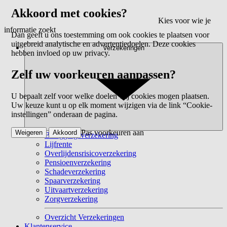
Akkoord met cookies?
Kies voor wie je
informatie zoekt
Dan geeft u ons toestemming om ook cookies te plaatsen voor
uitgebreid analytische en advertentiedoelen. Deze cookies
Verzekeringen
hebben invloed op uw privacy.
Zelf uw voorkeuren aanpassen?
U bepaalt zelf voor welke doelen wij cookies mogen plaatsen.
Uw keuze kunt u op elk moment wijzigen via de link “Cookie-
instellingen” onderaan de pagina.
Pas voorkeuren aan
Weigeren
Akkoord
Beleggingsverzekering
Lijfrente
Overlijdensrisicoverzekering
Pensioenverzekering
Schadeverzekering
Spaarverzekering
Uitvaartverzekering
Zorgverzekering
Overzicht Verzekeringen
Klantenservice