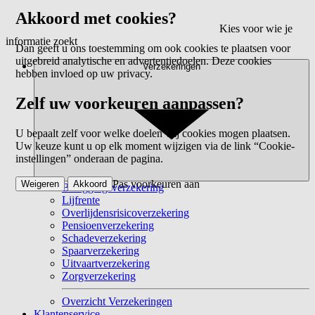
Akkoord met cookies?
Kies voor wie je
informatie zoekt
Dan geeft u ons toestemming om ook cookies te plaatsen voor
uitgebreid analytische en advertentiedoelen. Deze cookies
Verzekeringen
hebben invloed op uw privacy.
Zelf uw voorkeuren aanpassen?
U bepaalt zelf voor welke doelen wij cookies mogen plaatsen.
Uw keuze kunt u op elk moment wijzigen via de link “Cookie-
instellingen” onderaan de pagina.
Pas voorkeuren aan
Weigeren
Akkoord
Beleggingsverzekering
Lijfrente
Overlijdensrisicoverzekering
Pensioenverzekering
Schadeverzekering
Spaarverzekering
Uitvaartverzekering
Zorgverzekering
Overzicht Verzekeringen
Klantenservice