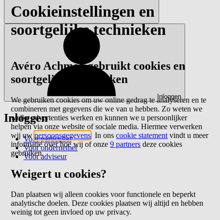
Cookieinstellingen en
soortgelijke technieken
Avéro Achmea gebruikt cookies en
soortgelijke technieken
Inloggen
We gebruiken cookies om uw online gedrag te analyseren en te
combineren met gegevens die we van u hebben. Zo weten we
Inloggen
welke advertenties werken en kunnen we u persoonlijker
helpen via onze website of sociale media. Hiermee verwerken
wij uw
persoonsgegevens
. In ons
cookie statement
vindt u meer
Voor particulier
informatie over hoe wij of onze
9 partners
deze cookies
Voor ondernemer
gebruiken.
Voor adviseur
Weigert u cookies?
Dan plaatsen wij alleen cookies voor functionele en beperkt
analytische doelen. Deze cookies plaatsen wij altijd en hebben
weinig tot geen invloed op uw privacy.