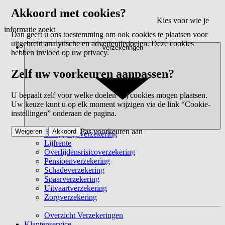
Akkoord met cookies?
Kies voor wie je
informatie zoekt
Dan geeft u ons toestemming om ook cookies te plaatsen voor
uitgebreid analytische en advertentiedoelen. Deze cookies
Verzekeringen
hebben invloed op uw privacy.
Zelf uw voorkeuren aanpassen?
U bepaalt zelf voor welke doelen wij cookies mogen plaatsen.
Uw keuze kunt u op elk moment wijzigen via de link “Cookie-
instellingen” onderaan de pagina.
Pas voorkeuren aan
Weigeren
Akkoord
Beleggingsverzekering
Lijfrente
Overlijdensrisicoverzekering
Pensioenverzekering
Schadeverzekering
Spaarverzekering
Uitvaartverzekering
Zorgverzekering
Overzicht Verzekeringen
Klantenservice