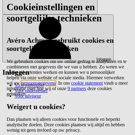
Cookieinstellingen en
soortgelijke technieken
Avéro Achmea gebruikt cookies en
soortgelijke technieken
Inloggen
We gebruiken cookies om uw online gedrag te analyseren en te
combineren met gegevens die we van u hebben. Zo weten we
Inloggen
welke advertenties werken en kunnen we u persoonlijker
helpen via onze website of sociale media. Hiermee verwerken
wij uw
persoonsgegevens
. In ons
cookie statement
vindt u meer
Voor particulier
informatie over hoe wij of onze
9 partners
deze cookies
Voor ondernemer
gebruiken.
Voor adviseur
Weigert u cookies?
Dan plaatsen wij alleen cookies voor functionele en beperkt
analytische doelen. Deze cookies plaatsen wij altijd en hebben
weinig tot geen invloed op uw privacy.