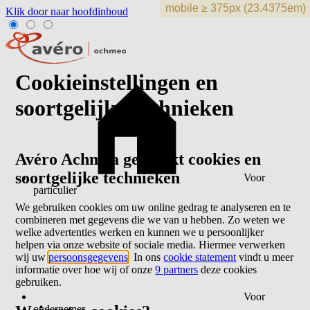
Klik door naar hoofdinhoud
Cookieinstellingen en
soortgelijke technieken
Avéro Achmea gebruikt cookies en
soortgelijke technieken
Voor
particulier
We gebruiken cookies om uw online gedrag te analyseren en te
combineren met gegevens die we van u hebben. Zo weten we
welke advertenties werken en kunnen we u persoonlijker
helpen via onze website of sociale media. Hiermee verwerken
wij uw
persoonsgegevens
. In ons
cookie statement
vindt u meer
informatie over hoe wij of onze
9 partners
deze cookies
gebruiken.
Voor
ondernemer