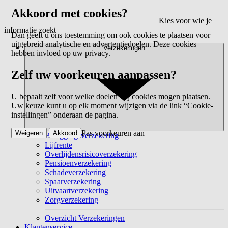
Akkoord met cookies?
Kies voor wie je
informatie zoekt
Dan geeft u ons toestemming om ook cookies te plaatsen voor
uitgebreid analytische en advertentiedoelen. Deze cookies
Verzekeringen
hebben invloed op uw privacy.
Zelf uw voorkeuren aanpassen?
U bepaalt zelf voor welke doelen wij cookies mogen plaatsen.
Uw keuze kunt u op elk moment wijzigen via de link “Cookie-
instellingen” onderaan de pagina.
Pas voorkeuren aan
Weigeren
Akkoord
Beleggingsverzekering
Lijfrente
Overlijdensrisicoverzekering
Pensioenverzekering
Schadeverzekering
Spaarverzekering
Uitvaartverzekering
Zorgverzekering
Overzicht Verzekeringen
Klantenservice