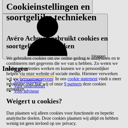
Cookieinstellingen en
soortgelijke technieken
Avéro Achmea gebruikt cookies en
soortgelijke technieken
Inloggen
We gebruiken cookies om uw online gedrag te analyseren en te
combineren met gegevens die we van u hebben. Zo weten we
Inloggen
welke advertenties werken en kunnen we u persoonlijker
helpen via onze website of sociale media. Hiermee verwerken
wij uw
persoonsgegevens
. In ons
cookie statement
vindt u meer
Voor particulier
informatie over hoe wij of onze
9 partners
deze cookies
Voor ondernemer
gebruiken.
Voor adviseur
Weigert u cookies?
Dan plaatsen wij alleen cookies voor functionele en beperkt
analytische doelen. Deze cookies plaatsen wij altijd en hebben
weinig tot geen invloed op uw privacy.