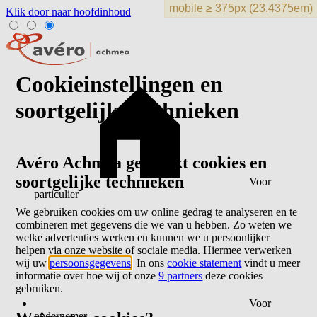
Klik door naar hoofdinhoud
Cookieinstellingen en
soortgelijke technieken
Avéro Achmea gebruikt cookies en
soortgelijke technieken
Voor
particulier
We gebruiken cookies om uw online gedrag te analyseren en te
combineren met gegevens die we van u hebben. Zo weten we
welke advertenties werken en kunnen we u persoonlijker
helpen via onze website of sociale media. Hiermee verwerken
wij uw
persoonsgegevens
. In ons
cookie statement
vindt u meer
informatie over hoe wij of onze
9 partners
deze cookies
gebruiken.
Voor
ondernemer