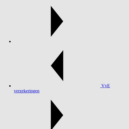
VvE
verzekeringen