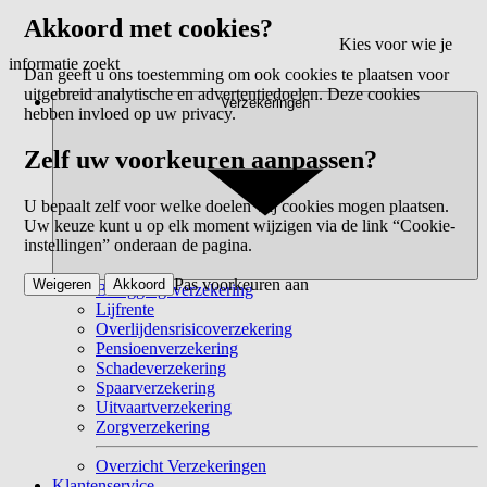
Akkoord met cookies?
Kies voor wie je
informatie zoekt
Dan geeft u ons toestemming om ook cookies te plaatsen voor
uitgebreid analytische en advertentiedoelen. Deze cookies
Verzekeringen
hebben invloed op uw privacy.
Zelf uw voorkeuren aanpassen?
U bepaalt zelf voor welke doelen wij cookies mogen plaatsen.
Uw keuze kunt u op elk moment wijzigen via de link “Cookie-
instellingen” onderaan de pagina.
Pas voorkeuren aan
Weigeren
Akkoord
Beleggingsverzekering
Lijfrente
Overlijdensrisicoverzekering
Pensioenverzekering
Schadeverzekering
Spaarverzekering
Uitvaartverzekering
Zorgverzekering
Overzicht Verzekeringen
Klantenservice