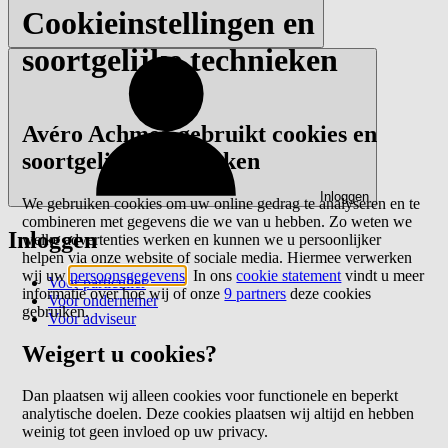
Cookieinstellingen en
soortgelijke technieken
Avéro Achmea gebruikt cookies en
soortgelijke technieken
Inloggen
We gebruiken cookies om uw online gedrag te analyseren en te
combineren met gegevens die we van u hebben. Zo weten we
Inloggen
welke advertenties werken en kunnen we u persoonlijker
helpen via onze website of sociale media. Hiermee verwerken
wij uw
persoonsgegevens
. In ons
cookie statement
vindt u meer
Voor particulier
informatie over hoe wij of onze
9 partners
deze cookies
Voor ondernemer
gebruiken.
Voor adviseur
Weigert u cookies?
Dan plaatsen wij alleen cookies voor functionele en beperkt
analytische doelen. Deze cookies plaatsen wij altijd en hebben
weinig tot geen invloed op uw privacy.