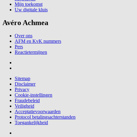
Mijn toekomst
Uw digitale kluis
Avéro Achmea
Over ons
AFM en KvK nummers
Pers
Reactietermijnen
Sitemap
Disclaimer
Privacy
Cookie-instellingen
Fraudebeleid
Veiligheid
Acceptatievoorwaarden
Protocol betalingsachterstanden
Toegankelijkheid