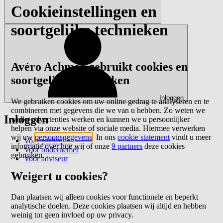
Cookieinstellingen en
soortgelijke technieken
Avéro Achmea gebruikt cookies en
soortgelijke technieken
Inloggen
We gebruiken cookies om uw online gedrag te analyseren en te
combineren met gegevens die we van u hebben. Zo weten we
Inloggen
welke advertenties werken en kunnen we u persoonlijker
helpen via onze website of sociale media. Hiermee verwerken
wij uw
persoonsgegevens
. In ons
cookie statement
vindt u meer
Voor particulier
informatie over hoe wij of onze
9 partners
deze cookies
Voor ondernemer
gebruiken.
Voor adviseur
Weigert u cookies?
Dan plaatsen wij alleen cookies voor functionele en beperkt
analytische doelen. Deze cookies plaatsen wij altijd en hebben
weinig tot geen invloed op uw privacy.