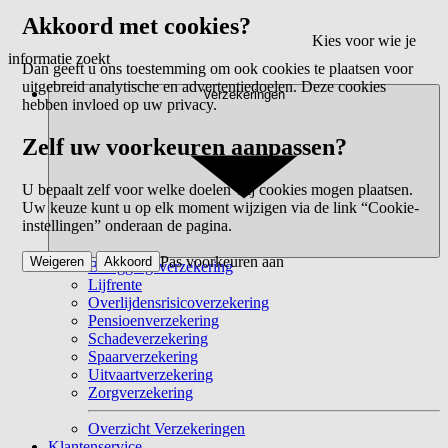
Akkoord met cookies?
Kies voor wie je
informatie zoekt
Dan geeft u ons toestemming om ook cookies te plaatsen voor
uitgebreid analytische en advertentiedoelen. Deze cookies
Verzekeringen
hebben invloed op uw privacy.
Zelf uw voorkeuren aanpassen?
U bepaalt zelf voor welke doelen wij cookies mogen plaatsen.
Uw keuze kunt u op elk moment wijzigen via de link “Cookie-
instellingen” onderaan de pagina.
Pas voorkeuren aan
Weigeren
Akkoord
Beleggingsverzekering
Lijfrente
Overlijdensrisicoverzekering
Pensioenverzekering
Schadeverzekering
Spaarverzekering
Uitvaartverzekering
Zorgverzekering
Overzicht Verzekeringen
Klantenservice