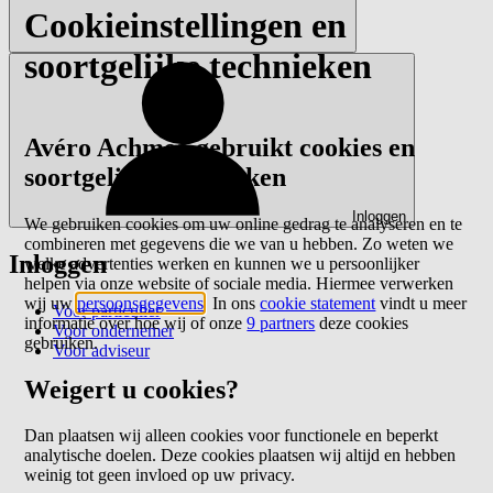
Cookieinstellingen en
soortgelijke technieken
Avéro Achmea gebruikt cookies en
soortgelijke technieken
Inloggen
We gebruiken cookies om uw online gedrag te analyseren en te
combineren met gegevens die we van u hebben. Zo weten we
Inloggen
welke advertenties werken en kunnen we u persoonlijker
helpen via onze website of sociale media. Hiermee verwerken
wij uw
persoonsgegevens
. In ons
cookie statement
vindt u meer
Voor particulier
informatie over hoe wij of onze
9 partners
deze cookies
Voor ondernemer
gebruiken.
Voor adviseur
Weigert u cookies?
Dan plaatsen wij alleen cookies voor functionele en beperkt
analytische doelen. Deze cookies plaatsen wij altijd en hebben
weinig tot geen invloed op uw privacy.