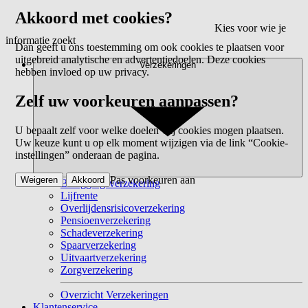
Akkoord met cookies?
Kies voor wie je
informatie zoekt
Dan geeft u ons toestemming om ook cookies te plaatsen voor
uitgebreid analytische en advertentiedoelen. Deze cookies
Verzekeringen
hebben invloed op uw privacy.
Zelf uw voorkeuren aanpassen?
U bepaalt zelf voor welke doelen wij cookies mogen plaatsen.
Uw keuze kunt u op elk moment wijzigen via de link “Cookie-
instellingen” onderaan de pagina.
Pas voorkeuren aan
Weigeren
Akkoord
Beleggingsverzekering
Lijfrente
Overlijdensrisicoverzekering
Pensioenverzekering
Schadeverzekering
Spaarverzekering
Uitvaartverzekering
Zorgverzekering
Overzicht Verzekeringen
Klantenservice