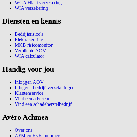
WGA Hiaat verzekering
WIA verzekering
Diensten en kennis
Bedrijfsrisico's
Elektrakeuring
MKB risicomonitor
Verplichte AOV
WIA calculator
Handig voor jou
Inloggen AOV
Inloggen bedrijfsverzekeringen
Klantenservice
Vind een adviseur
Vind een schadeherstelbedrijf
Avéro Achmea
Over ons
AFM en KvK nummers