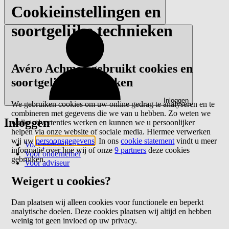
Cookieinstellingen en
soortgelijke technieken
Avéro Achmea gebruikt cookies en
soortgelijke technieken
Inloggen
We gebruiken cookies om uw online gedrag te analyseren en te
combineren met gegevens die we van u hebben. Zo weten we
Inloggen
welke advertenties werken en kunnen we u persoonlijker
helpen via onze website of sociale media. Hiermee verwerken
wij uw
persoonsgegevens
. In ons
cookie statement
vindt u meer
Voor particulier
informatie over hoe wij of onze
9 partners
deze cookies
Voor ondernemer
gebruiken.
Voor adviseur
Weigert u cookies?
Dan plaatsen wij alleen cookies voor functionele en beperkt
analytische doelen. Deze cookies plaatsen wij altijd en hebben
weinig tot geen invloed op uw privacy.