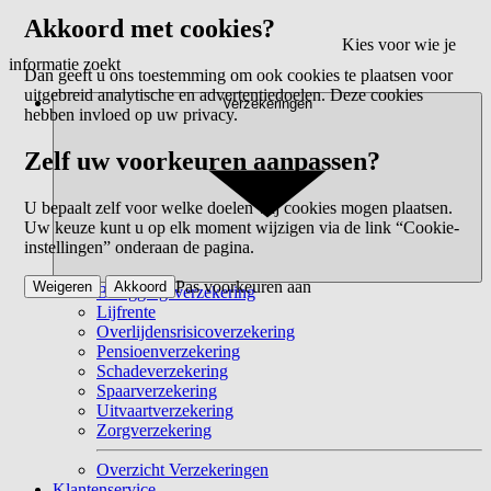
Akkoord met cookies?
Kies voor wie je
informatie zoekt
Dan geeft u ons toestemming om ook cookies te plaatsen voor
uitgebreid analytische en advertentiedoelen. Deze cookies
Verzekeringen
hebben invloed op uw privacy.
Zelf uw voorkeuren aanpassen?
U bepaalt zelf voor welke doelen wij cookies mogen plaatsen.
Uw keuze kunt u op elk moment wijzigen via de link “Cookie-
instellingen” onderaan de pagina.
Pas voorkeuren aan
Weigeren
Akkoord
Beleggingsverzekering
Lijfrente
Overlijdensrisicoverzekering
Pensioenverzekering
Schadeverzekering
Spaarverzekering
Uitvaartverzekering
Zorgverzekering
Overzicht Verzekeringen
Klantenservice