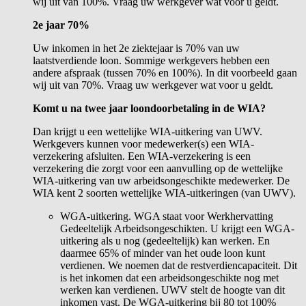
wij uit van 100%. Vraag uw werkgever wat voor u geldt.
2e jaar 70%
Uw inkomen in het 2e ziektejaar is 70% van uw
laatstverdiende loon. Sommige werkgevers hebben een
andere afspraak (tussen 70% en 100%). In dit voorbeeld gaan
wij uit van 70%. Vraag uw werkgever wat voor u geldt.
Komt u na twee jaar loondoorbetaling in de WIA?
Dan krijgt u een wettelijke WIA-uitkering van UWV.
Werkgevers kunnen voor medewerker(s) een WIA-
verzekering afsluiten. Een WIA-verzekering is een
verzekering die zorgt voor een aanvulling op de wettelijke
WIA-uitkering van uw arbeidsongeschikte medewerker. De
WIA kent 2 soorten wettelijke WIA-uitkeringen (van UWV).
WGA-uitkering. WGA staat voor Werkhervatting
Gedeeltelijk Arbeidsongeschikten. U krijgt een WGA-
uitkering als u nog (gedeeltelijk) kan werken. En
daarmee 65% of minder van het oude loon kunt
verdienen. We noemen dat de restverdiencapaciteit. Dit
is het inkomen dat een arbeidsongeschikte nog met
werken kan verdienen. UWV stelt de hoogte van dit
inkomen vast. De WGA-uitkering bij 80 tot 100%