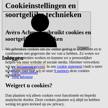
Cookieinstellingen en
soortgelijke technieken
Avéro Achmea gebruikt cookies en
soortgelijke technieken
Inloggen
We gebruiken cookies om uw online gedrag te analyseren en te
combineren met gegevens die we van u hebben. Zo weten we
Inloggen
welke advertenties werken en kunnen we u persoonlijker
helpen via onze website of sociale media. Hiermee verwerken
wij uw
persoonsgegevens
. In ons
cookie statement
vindt u meer
Voor particulier
informatie over hoe wij of onze
9 partners
deze cookies
Voor ondernemer
gebruiken.
Voor adviseur
Weigert u cookies?
Dan plaatsen wij alleen cookies voor functionele en beperkt
analytische doelen. Deze cookies plaatsen wij altijd en hebben
weinig tot geen invloed op uw privacy.