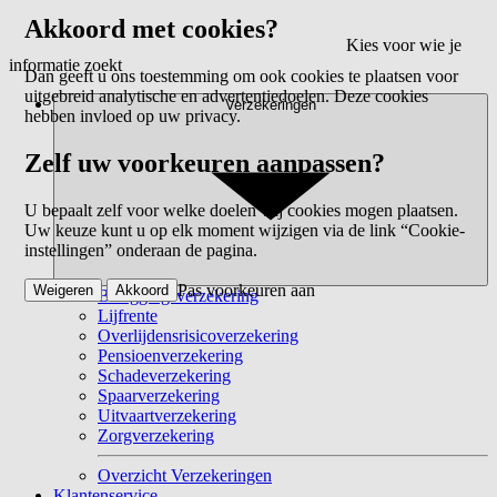
Akkoord met cookies?
Kies voor wie je
informatie zoekt
Dan geeft u ons toestemming om ook cookies te plaatsen voor
uitgebreid analytische en advertentiedoelen. Deze cookies
Verzekeringen
hebben invloed op uw privacy.
Zelf uw voorkeuren aanpassen?
U bepaalt zelf voor welke doelen wij cookies mogen plaatsen.
Uw keuze kunt u op elk moment wijzigen via de link “Cookie-
instellingen” onderaan de pagina.
Pas voorkeuren aan
Weigeren
Akkoord
Beleggingsverzekering
Lijfrente
Overlijdensrisicoverzekering
Pensioenverzekering
Schadeverzekering
Spaarverzekering
Uitvaartverzekering
Zorgverzekering
Overzicht Verzekeringen
Klantenservice