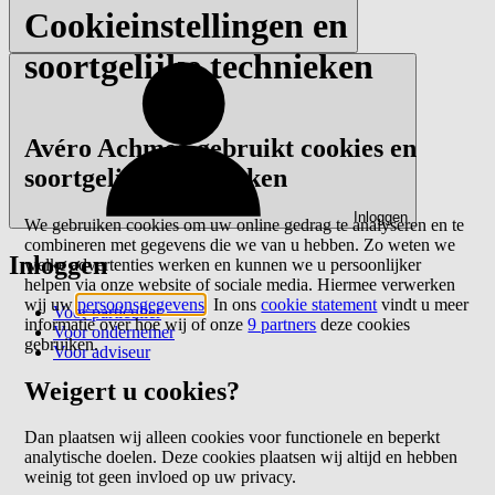
Cookieinstellingen en
soortgelijke technieken
Avéro Achmea gebruikt cookies en
soortgelijke technieken
Inloggen
We gebruiken cookies om uw online gedrag te analyseren en te
combineren met gegevens die we van u hebben. Zo weten we
Inloggen
welke advertenties werken en kunnen we u persoonlijker
helpen via onze website of sociale media. Hiermee verwerken
wij uw
persoonsgegevens
. In ons
cookie statement
vindt u meer
Voor particulier
informatie over hoe wij of onze
9 partners
deze cookies
Voor ondernemer
gebruiken.
Voor adviseur
Weigert u cookies?
Dan plaatsen wij alleen cookies voor functionele en beperkt
analytische doelen. Deze cookies plaatsen wij altijd en hebben
weinig tot geen invloed op uw privacy.