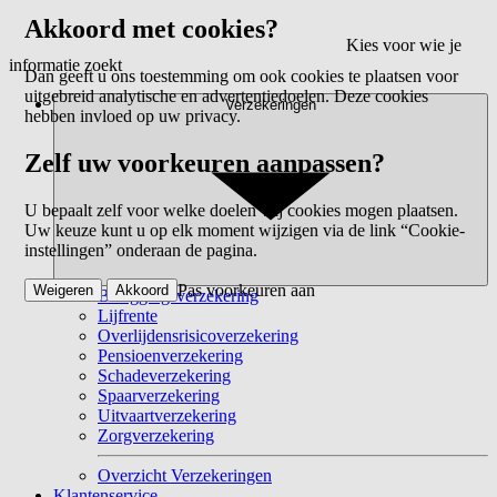
Akkoord met cookies?
Kies voor wie je
informatie zoekt
Dan geeft u ons toestemming om ook cookies te plaatsen voor
uitgebreid analytische en advertentiedoelen. Deze cookies
Verzekeringen
hebben invloed op uw privacy.
Zelf uw voorkeuren aanpassen?
U bepaalt zelf voor welke doelen wij cookies mogen plaatsen.
Uw keuze kunt u op elk moment wijzigen via de link “Cookie-
instellingen” onderaan de pagina.
Pas voorkeuren aan
Weigeren
Akkoord
Beleggingsverzekering
Lijfrente
Overlijdensrisicoverzekering
Pensioenverzekering
Schadeverzekering
Spaarverzekering
Uitvaartverzekering
Zorgverzekering
Overzicht Verzekeringen
Klantenservice