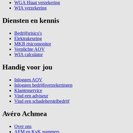
WGA Hiaat verzekering
WIA verzekering
Diensten en kennis
Bedrijfsrisico's
Elektrakeuring
MKB risicomonitor
Verplichte AOV
WIA calculator
Handig voor jou
Inloggen AOV
Inloggen bedrijfsverzekeringen
Klantenservice
Vind een adviseur
Vind een schadeherstelbedrijf
Avéro Achmea
Over ons
AFM en KvK nummers