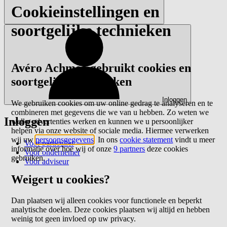
Cookieinstellingen en
soortgelijke technieken
Avéro Achmea gebruikt cookies en
soortgelijke technieken
Inloggen
We gebruiken cookies om uw online gedrag te analyseren en te
combineren met gegevens die we van u hebben. Zo weten we
Inloggen
welke advertenties werken en kunnen we u persoonlijker
helpen via onze website of sociale media. Hiermee verwerken
wij uw
persoonsgegevens
. In ons
cookie statement
vindt u meer
Voor particulier
informatie over hoe wij of onze
9 partners
deze cookies
Voor ondernemer
gebruiken.
Voor adviseur
Weigert u cookies?
Dan plaatsen wij alleen cookies voor functionele en beperkt
analytische doelen. Deze cookies plaatsen wij altijd en hebben
weinig tot geen invloed op uw privacy.