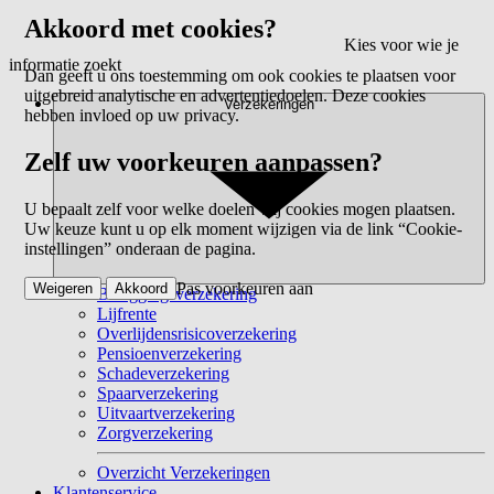
Akkoord met cookies?
Kies voor wie je
informatie zoekt
Dan geeft u ons toestemming om ook cookies te plaatsen voor
uitgebreid analytische en advertentiedoelen. Deze cookies
Verzekeringen
hebben invloed op uw privacy.
Zelf uw voorkeuren aanpassen?
U bepaalt zelf voor welke doelen wij cookies mogen plaatsen.
Uw keuze kunt u op elk moment wijzigen via de link “Cookie-
instellingen” onderaan de pagina.
Pas voorkeuren aan
Weigeren
Akkoord
Beleggingsverzekering
Lijfrente
Overlijdensrisicoverzekering
Pensioenverzekering
Schadeverzekering
Spaarverzekering
Uitvaartverzekering
Zorgverzekering
Overzicht Verzekeringen
Klantenservice