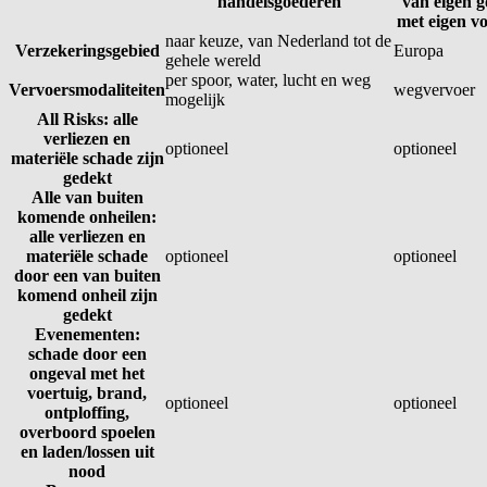
handelsgoederen
van eigen 
met eigen v
naar keuze, van Nederland tot de
Verzekeringsgebied
Europa
gehele wereld
per spoor, water, lucht en weg
Vervoersmodaliteiten
wegvervoer
mogelijk
All Risks: alle
verliezen en
optioneel
optioneel
materiële schade zijn
gedekt
Alle van buiten
komende onheilen:
alle verliezen en
materiële schade
optioneel
optioneel
door een van buiten
komend onheil zijn
gedekt
Evenementen:
schade door een
ongeval met het
voertuig, brand,
optioneel
optioneel
ontploffing,
overboord spoelen
en laden/lossen uit
nood