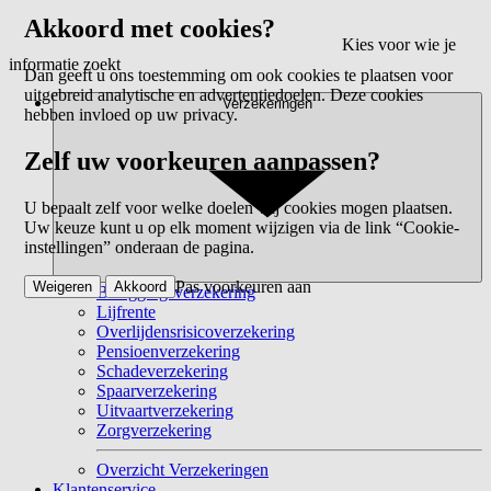
Akkoord met cookies?
Kies voor wie je
informatie zoekt
Dan geeft u ons toestemming om ook cookies te plaatsen voor
uitgebreid analytische en advertentiedoelen. Deze cookies
Verzekeringen
hebben invloed op uw privacy.
Zelf uw voorkeuren aanpassen?
U bepaalt zelf voor welke doelen wij cookies mogen plaatsen.
Uw keuze kunt u op elk moment wijzigen via de link “Cookie-
instellingen” onderaan de pagina.
Pas voorkeuren aan
Weigeren
Akkoord
Beleggingsverzekering
Lijfrente
Overlijdensrisicoverzekering
Pensioenverzekering
Schadeverzekering
Spaarverzekering
Uitvaartverzekering
Zorgverzekering
Overzicht Verzekeringen
Klantenservice