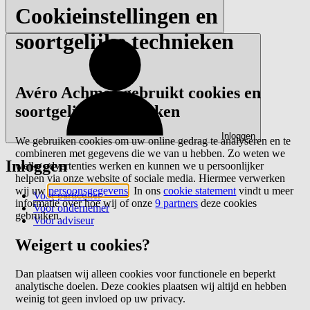
Cookieinstellingen en
soortgelijke technieken
Avéro Achmea gebruikt cookies en
soortgelijke technieken
Inloggen
We gebruiken cookies om uw online gedrag te analyseren en te
combineren met gegevens die we van u hebben. Zo weten we
Inloggen
welke advertenties werken en kunnen we u persoonlijker
helpen via onze website of sociale media. Hiermee verwerken
wij uw
persoonsgegevens
. In ons
cookie statement
vindt u meer
Voor particulier
informatie over hoe wij of onze
9 partners
deze cookies
Voor ondernemer
gebruiken.
Voor adviseur
Weigert u cookies?
Dan plaatsen wij alleen cookies voor functionele en beperkt
analytische doelen. Deze cookies plaatsen wij altijd en hebben
weinig tot geen invloed op uw privacy.