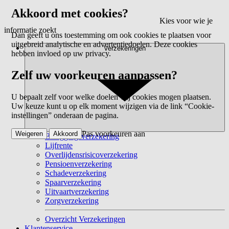
Akkoord met cookies?
Kies voor wie je
informatie zoekt
Dan geeft u ons toestemming om ook cookies te plaatsen voor
uitgebreid analytische en advertentiedoelen. Deze cookies
Verzekeringen
hebben invloed op uw privacy.
Zelf uw voorkeuren aanpassen?
U bepaalt zelf voor welke doelen wij cookies mogen plaatsen.
Uw keuze kunt u op elk moment wijzigen via de link “Cookie-
instellingen” onderaan de pagina.
Pas voorkeuren aan
Weigeren
Akkoord
Beleggingsverzekering
Lijfrente
Overlijdensrisicoverzekering
Pensioenverzekering
Schadeverzekering
Spaarverzekering
Uitvaartverzekering
Zorgverzekering
Overzicht Verzekeringen
Klantenservice