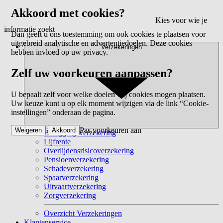
Akkoord met cookies?
Kies voor wie je
informatie zoekt
Dan geeft u ons toestemming om ook cookies te plaatsen voor
uitgebreid analytische en advertentiedoelen. Deze cookies
Verzekeringen
hebben invloed op uw privacy.
Zelf uw voorkeuren aanpassen?
U bepaalt zelf voor welke doelen wij cookies mogen plaatsen.
Uw keuze kunt u op elk moment wijzigen via de link “Cookie-
instellingen” onderaan de pagina.
Pas voorkeuren aan
Weigeren
Akkoord
Beleggingsverzekering
Lijfrente
Overlijdensrisicoverzekering
Pensioenverzekering
Schadeverzekering
Spaarverzekering
Uitvaartverzekering
Zorgverzekering
Overzicht Verzekeringen
Klantenservice