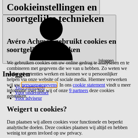
Cookieinstellingen en
soortgelijke technieken
Avéro Achmea gebruikt cookies en
soortgelijke technieken
Inloggen
We gebruiken cookies om uw online gedrag te analyseren en te
combineren met gegevens die we van u hebben. Zo weten we
Inloggen
welke advertenties werken en kunnen we u persoonlijker
helpen via onze website of sociale media. Hiermee verwerken
wij uw
persoonsgegevens
. In ons
cookie statement
vindt u meer
Voor particulier
informatie over hoe wij of onze
9 partners
deze cookies
Voor ondernemer
gebruiken.
Voor adviseur
Weigert u cookies?
Dan plaatsen wij alleen cookies voor functionele en beperkt
analytische doelen. Deze cookies plaatsen wij altijd en hebben
weinig tot geen invloed op uw privacy.