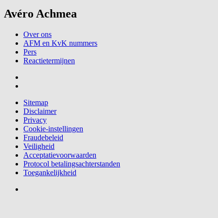
Avéro Achmea
Over ons
AFM en KvK nummers
Pers
Reactietermijnen
Sitemap
Disclaimer
Privacy
Cookie-instellingen
Fraudebeleid
Veiligheid
Acceptatievoorwaarden
Protocol betalingsachterstanden
Toegankelijkheid