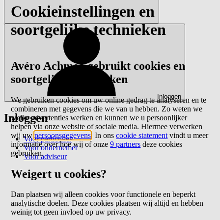
Cookieinstellingen en
soortgelijke technieken
Avéro Achmea gebruikt cookies en
soortgelijke technieken
Inloggen
We gebruiken cookies om uw online gedrag te analyseren en te
combineren met gegevens die we van u hebben. Zo weten we
Inloggen
welke advertenties werken en kunnen we u persoonlijker
helpen via onze website of sociale media. Hiermee verwerken
wij uw
persoonsgegevens
. In ons
cookie statement
vindt u meer
Voor particulier
informatie over hoe wij of onze
9 partners
deze cookies
Voor ondernemer
gebruiken.
Voor adviseur
Weigert u cookies?
Dan plaatsen wij alleen cookies voor functionele en beperkt
analytische doelen. Deze cookies plaatsen wij altijd en hebben
weinig tot geen invloed op uw privacy.