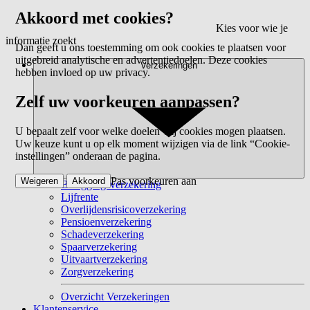
Akkoord met cookies?
Kies voor wie je
informatie zoekt
Dan geeft u ons toestemming om ook cookies te plaatsen voor
uitgebreid analytische en advertentiedoelen. Deze cookies
Verzekeringen
hebben invloed op uw privacy.
Zelf uw voorkeuren aanpassen?
U bepaalt zelf voor welke doelen wij cookies mogen plaatsen.
Uw keuze kunt u op elk moment wijzigen via de link “Cookie-
instellingen” onderaan de pagina.
Pas voorkeuren aan
Weigeren
Akkoord
Beleggingsverzekering
Lijfrente
Overlijdensrisicoverzekering
Pensioenverzekering
Schadeverzekering
Spaarverzekering
Uitvaartverzekering
Zorgverzekering
Overzicht Verzekeringen
Klantenservice