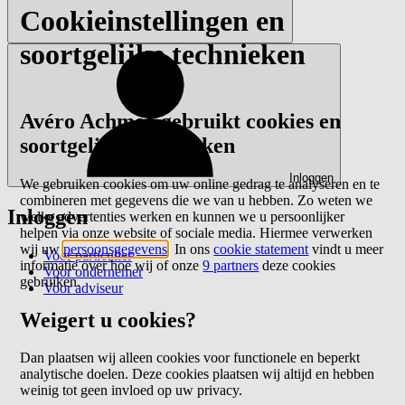
Cookieinstellingen en
soortgelijke technieken
Avéro Achmea gebruikt cookies en
soortgelijke technieken
Inloggen
We gebruiken cookies om uw online gedrag te analyseren en te
combineren met gegevens die we van u hebben. Zo weten we
Inloggen
welke advertenties werken en kunnen we u persoonlijker
helpen via onze website of sociale media. Hiermee verwerken
wij uw
persoonsgegevens
. In ons
cookie statement
vindt u meer
Voor particulier
informatie over hoe wij of onze
9 partners
deze cookies
Voor ondernemer
gebruiken.
Voor adviseur
Weigert u cookies?
Dan plaatsen wij alleen cookies voor functionele en beperkt
analytische doelen. Deze cookies plaatsen wij altijd en hebben
weinig tot geen invloed op uw privacy.