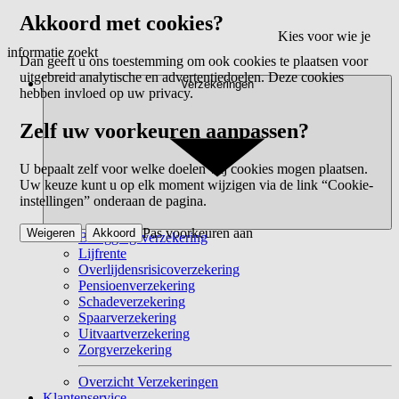
Akkoord met cookies?
Kies voor wie je
informatie zoekt
Dan geeft u ons toestemming om ook cookies te plaatsen voor
uitgebreid analytische en advertentiedoelen. Deze cookies
Verzekeringen
hebben invloed op uw privacy.
Zelf uw voorkeuren aanpassen?
U bepaalt zelf voor welke doelen wij cookies mogen plaatsen.
Uw keuze kunt u op elk moment wijzigen via de link “Cookie-
instellingen” onderaan de pagina.
Pas voorkeuren aan
Weigeren
Akkoord
Beleggingsverzekering
Lijfrente
Overlijdensrisicoverzekering
Pensioenverzekering
Schadeverzekering
Spaarverzekering
Uitvaartverzekering
Zorgverzekering
Overzicht Verzekeringen
Klantenservice