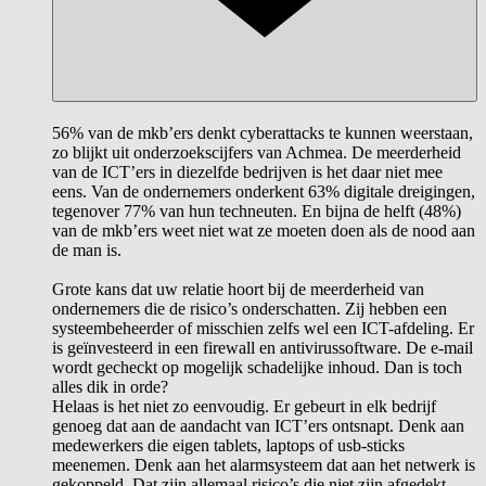
56% van de mkb’ers denkt cyberattacks te kunnen weerstaan,
zo blijkt uit onderzoekscijfers van Achmea. De meerderheid
van de ICT’ers in diezelfde bedrijven is het daar niet mee
eens. Van de ondernemers onderkent 63% digitale dreigingen,
tegenover 77% van hun techneuten. En bijna de helft (48%)
van de mkb’ers weet niet wat ze moeten doen als de nood aan
de man is.
Grote kans dat uw relatie hoort bij de meerderheid van
ondernemers die de risico’s onderschatten. Zij hebben een
systeembeheerder of misschien zelfs wel een ICT-afdeling. Er
is geïnvesteerd in een firewall en antivirussoftware. De e-mail
wordt gecheckt op mogelijk schadelijke inhoud. Dan is toch
alles dik in orde?
Helaas is het niet zo eenvoudig. Er gebeurt in elk bedrijf
genoeg dat aan de aandacht van ICT’ers ontsnapt. Denk aan
medewerkers die eigen tablets, laptops of usb-sticks
meenemen. Denk aan het alarmsysteem dat aan het netwerk is
gekoppeld. Dat zijn allemaal risico’s die niet zijn afgedekt.