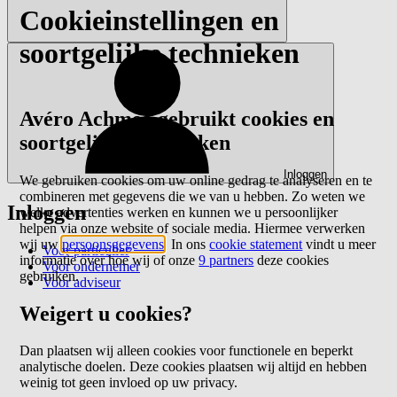
Cookieinstellingen en
soortgelijke technieken
Avéro Achmea gebruikt cookies en
soortgelijke technieken
Inloggen
We gebruiken cookies om uw online gedrag te analyseren en te
combineren met gegevens die we van u hebben. Zo weten we
Inloggen
welke advertenties werken en kunnen we u persoonlijker
helpen via onze website of sociale media. Hiermee verwerken
wij uw
persoonsgegevens
. In ons
cookie statement
vindt u meer
Voor particulier
informatie over hoe wij of onze
9 partners
deze cookies
Voor ondernemer
gebruiken.
Voor adviseur
Weigert u cookies?
Dan plaatsen wij alleen cookies voor functionele en beperkt
analytische doelen. Deze cookies plaatsen wij altijd en hebben
weinig tot geen invloed op uw privacy.