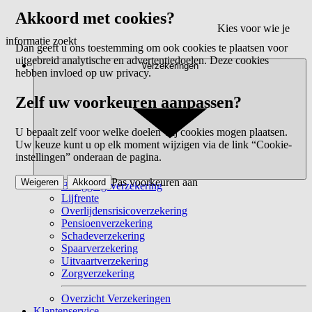
Akkoord met cookies?
Kies voor wie je
informatie zoekt
Dan geeft u ons toestemming om ook cookies te plaatsen voor
uitgebreid analytische en advertentiedoelen. Deze cookies
Verzekeringen
hebben invloed op uw privacy.
Zelf uw voorkeuren aanpassen?
U bepaalt zelf voor welke doelen wij cookies mogen plaatsen.
Uw keuze kunt u op elk moment wijzigen via de link “Cookie-
instellingen” onderaan de pagina.
Pas voorkeuren aan
Weigeren
Akkoord
Beleggingsverzekering
Lijfrente
Overlijdensrisicoverzekering
Pensioenverzekering
Schadeverzekering
Spaarverzekering
Uitvaartverzekering
Zorgverzekering
Overzicht Verzekeringen
Klantenservice