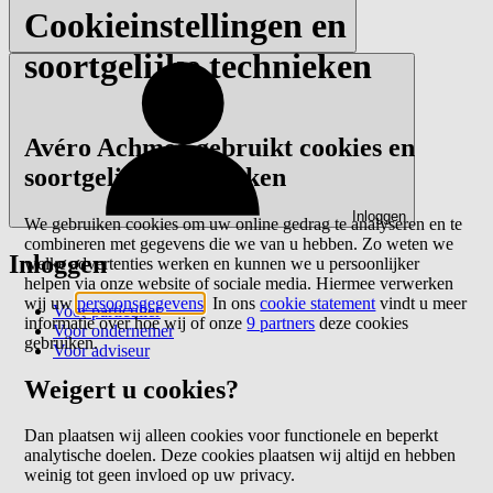
Cookieinstellingen en
soortgelijke technieken
Avéro Achmea gebruikt cookies en
soortgelijke technieken
Inloggen
We gebruiken cookies om uw online gedrag te analyseren en te
combineren met gegevens die we van u hebben. Zo weten we
Inloggen
welke advertenties werken en kunnen we u persoonlijker
helpen via onze website of sociale media. Hiermee verwerken
wij uw
persoonsgegevens
. In ons
cookie statement
vindt u meer
Voor particulier
informatie over hoe wij of onze
9 partners
deze cookies
Voor ondernemer
gebruiken.
Voor adviseur
Weigert u cookies?
Dan plaatsen wij alleen cookies voor functionele en beperkt
analytische doelen. Deze cookies plaatsen wij altijd en hebben
weinig tot geen invloed op uw privacy.