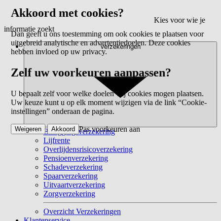
Akkoord met cookies?
Kies voor wie je
informatie zoekt
Dan geeft u ons toestemming om ook cookies te plaatsen voor
uitgebreid analytische en advertentiedoelen. Deze cookies
Verzekeringen
hebben invloed op uw privacy.
Zelf uw voorkeuren aanpassen?
U bepaalt zelf voor welke doelen wij cookies mogen plaatsen.
Uw keuze kunt u op elk moment wijzigen via de link “Cookie-
instellingen” onderaan de pagina.
Pas voorkeuren aan
Weigeren
Akkoord
Beleggingsverzekering
Lijfrente
Overlijdensrisicoverzekering
Pensioenverzekering
Schadeverzekering
Spaarverzekering
Uitvaartverzekering
Zorgverzekering
Overzicht Verzekeringen
Klantenservice