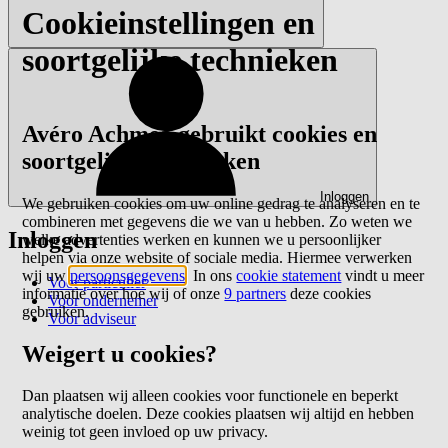
Cookieinstellingen en
soortgelijke technieken
Avéro Achmea gebruikt cookies en
soortgelijke technieken
Inloggen
We gebruiken cookies om uw online gedrag te analyseren en te
combineren met gegevens die we van u hebben. Zo weten we
Inloggen
welke advertenties werken en kunnen we u persoonlijker
helpen via onze website of sociale media. Hiermee verwerken
wij uw
persoonsgegevens
. In ons
cookie statement
vindt u meer
Voor particulier
informatie over hoe wij of onze
9 partners
deze cookies
Voor ondernemer
gebruiken.
Voor adviseur
Weigert u cookies?
Dan plaatsen wij alleen cookies voor functionele en beperkt
analytische doelen. Deze cookies plaatsen wij altijd en hebben
weinig tot geen invloed op uw privacy.