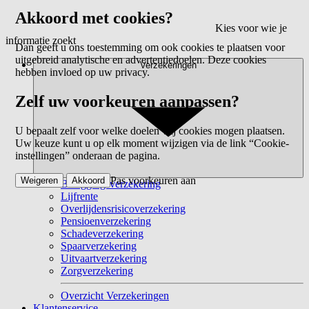
Akkoord met cookies?
Kies voor wie je
informatie zoekt
Dan geeft u ons toestemming om ook cookies te plaatsen voor
uitgebreid analytische en advertentiedoelen. Deze cookies
Verzekeringen
hebben invloed op uw privacy.
Zelf uw voorkeuren aanpassen?
U bepaalt zelf voor welke doelen wij cookies mogen plaatsen.
Uw keuze kunt u op elk moment wijzigen via de link “Cookie-
instellingen” onderaan de pagina.
Pas voorkeuren aan
Weigeren
Akkoord
Beleggingsverzekering
Lijfrente
Overlijdensrisicoverzekering
Pensioenverzekering
Schadeverzekering
Spaarverzekering
Uitvaartverzekering
Zorgverzekering
Overzicht Verzekeringen
Klantenservice