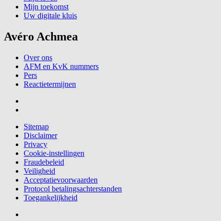
Mijn toekomst
Uw digitale kluis
Avéro Achmea
Over ons
AFM en KvK nummers
Pers
Reactietermijnen
Sitemap
Disclaimer
Privacy
Cookie-instellingen
Fraudebeleid
Veiligheid
Acceptatievoorwaarden
Protocol betalingsachterstanden
Toegankelijkheid