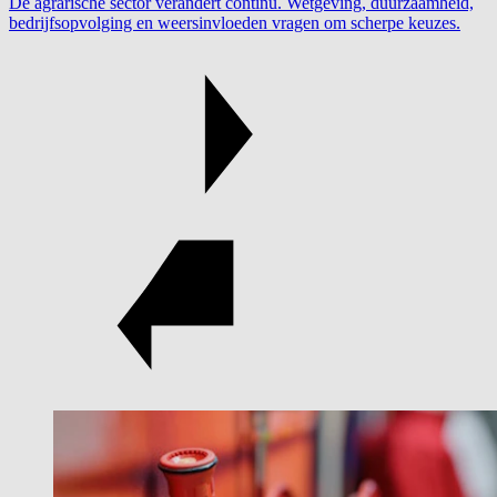
De agrarische sector verandert continu. Wetgeving, duurzaamheid,
bedrijfsopvolging en weersinvloeden vragen om scherpe keuzes.