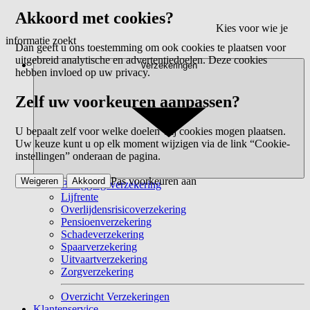
Akkoord met cookies?
Kies voor wie je
informatie zoekt
Dan geeft u ons toestemming om ook cookies te plaatsen voor
uitgebreid analytische en advertentiedoelen. Deze cookies
Verzekeringen
hebben invloed op uw privacy.
Zelf uw voorkeuren aanpassen?
U bepaalt zelf voor welke doelen wij cookies mogen plaatsen.
Uw keuze kunt u op elk moment wijzigen via de link “Cookie-
instellingen” onderaan de pagina.
Pas voorkeuren aan
Weigeren
Akkoord
Beleggingsverzekering
Lijfrente
Overlijdensrisicoverzekering
Pensioenverzekering
Schadeverzekering
Spaarverzekering
Uitvaartverzekering
Zorgverzekering
Overzicht Verzekeringen
Klantenservice