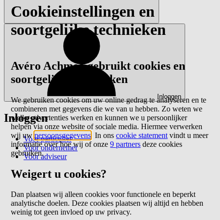
Cookieinstellingen en
soortgelijke technieken
Avéro Achmea gebruikt cookies en
soortgelijke technieken
Inloggen
We gebruiken cookies om uw online gedrag te analyseren en te
combineren met gegevens die we van u hebben. Zo weten we
Inloggen
welke advertenties werken en kunnen we u persoonlijker
helpen via onze website of sociale media. Hiermee verwerken
wij uw
persoonsgegevens
. In ons
cookie statement
vindt u meer
Voor particulier
informatie over hoe wij of onze
9 partners
deze cookies
Voor ondernemer
gebruiken.
Voor adviseur
Weigert u cookies?
Dan plaatsen wij alleen cookies voor functionele en beperkt
analytische doelen. Deze cookies plaatsen wij altijd en hebben
weinig tot geen invloed op uw privacy.