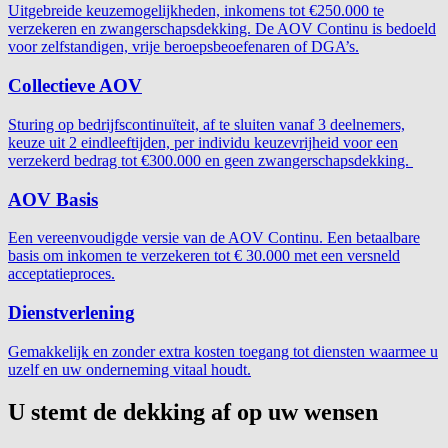
Uitgebreide keuzemogelijkheden, inkomens tot €250.000 te
verzekeren en zwangerschapsdekking. De AOV Continu is bedoeld
voor zelfstandigen, vrije beroepsbeoefenaren of DGA’s.
Collectieve AOV
Sturing op bedrijfscontinuïteit, af te sluiten vanaf 3 deelnemers,
keuze uit 2 eindleeftijden, per individu keuzevrijheid voor een
verzekerd bedrag tot €300.000 en geen zwangerschapsdekking.
AOV Basis
Een vereenvoudigde versie van de AOV Continu. Een betaalbare
basis om inkomen te verzekeren tot € 30.000 met een versneld
acceptatieproces.
Dienstverlening
Gemakkelijk en zonder extra kosten toegang tot diensten waarmee u
uzelf en uw onderneming vitaal houdt.
U stemt de dekking af op uw wensen