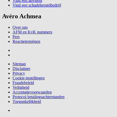
Vind een adviseur
Vind een schadeherstelbedrijf
Avéro Achmea
Over ons
AFM en KvK nummers
Pers
Reactietermijnen
Sitemap
Disclaimer
Privacy
Cookie-instellingen
Fraudebeleid
Veiligheid
Acceptatievoorwaarden
Protocol betalingsachterstanden
Toegankelijkheid