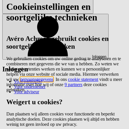
Cookieinstellingen en
soortgelijke technieken
Avéro Achmea gebruikt cookies en
soortgelijke technieken
Inloggen
We gebruiken cookies om uw online gedrag te analyseren en te
combineren met gegevens die we van u hebben. Zo weten we
Inloggen
welke advertenties werken en kunnen we u persoonlijker
helpen via onze website of sociale media. Hiermee verwerken
wij uw
persoonsgegevens
. In ons
cookie statement
vindt u meer
Voor particulier
informatie over hoe wij of onze
9 partners
deze cookies
Voor ondernemer
gebruiken.
Voor adviseur
Weigert u cookies?
Dan plaatsen wij alleen cookies voor functionele en beperkt
analytische doelen. Deze cookies plaatsen wij altijd en hebben
weinig tot geen invloed op uw privacy.