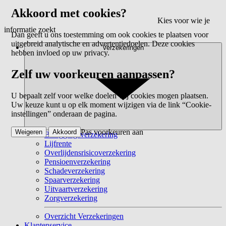
Akkoord met cookies?
Kies voor wie je
informatie zoekt
Dan geeft u ons toestemming om ook cookies te plaatsen voor
uitgebreid analytische en advertentiedoelen. Deze cookies
Verzekeringen
hebben invloed op uw privacy.
Zelf uw voorkeuren aanpassen?
U bepaalt zelf voor welke doelen wij cookies mogen plaatsen.
Uw keuze kunt u op elk moment wijzigen via de link “Cookie-
instellingen” onderaan de pagina.
Pas voorkeuren aan
Weigeren
Akkoord
Beleggingsverzekering
Lijfrente
Overlijdensrisicoverzekering
Pensioenverzekering
Schadeverzekering
Spaarverzekering
Uitvaartverzekering
Zorgverzekering
Overzicht Verzekeringen
Klantenservice