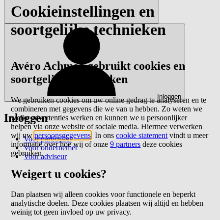
Cookieinstellingen en
soortgelijke technieken
Avéro Achmea gebruikt cookies en
soortgelijke technieken
Inloggen
We gebruiken cookies om uw online gedrag te analyseren en te
combineren met gegevens die we van u hebben. Zo weten we
Inloggen
welke advertenties werken en kunnen we u persoonlijker
helpen via onze website of sociale media. Hiermee verwerken
wij uw
persoonsgegevens
. In ons
cookie statement
vindt u meer
Voor particulier
informatie over hoe wij of onze
9 partners
deze cookies
Voor ondernemer
gebruiken.
Voor adviseur
Weigert u cookies?
Dan plaatsen wij alleen cookies voor functionele en beperkt
analytische doelen. Deze cookies plaatsen wij altijd en hebben
weinig tot geen invloed op uw privacy.