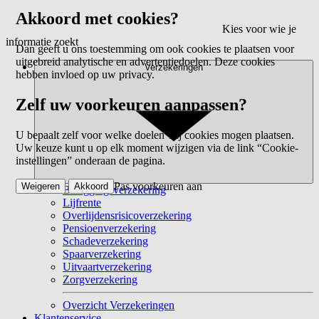
Akkoord met cookies?
Kies voor wie je
informatie zoekt
Dan geeft u ons toestemming om ook cookies te plaatsen voor
uitgebreid analytische en advertentiedoelen. Deze cookies
Verzekeringen
hebben invloed op uw privacy.
Zelf uw voorkeuren aanpassen?
U bepaalt zelf voor welke doelen wij cookies mogen plaatsen.
Uw keuze kunt u op elk moment wijzigen via de link “Cookie-
instellingen” onderaan de pagina.
Pas voorkeuren aan
Weigeren
Akkoord
Beleggingsverzekering
Lijfrente
Overlijdensrisicoverzekering
Pensioenverzekering
Schadeverzekering
Spaarverzekering
Uitvaartverzekering
Zorgverzekering
Overzicht Verzekeringen
Klantenservice