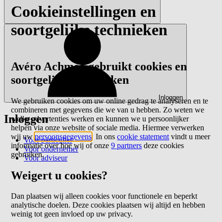
Cookieinstellingen en
soortgelijke technieken
Avéro Achmea gebruikt cookies en
soortgelijke technieken
Inloggen
We gebruiken cookies om uw online gedrag te analyseren en te
combineren met gegevens die we van u hebben. Zo weten we
Inloggen
welke advertenties werken en kunnen we u persoonlijker
helpen via onze website of sociale media. Hiermee verwerken
wij uw
persoonsgegevens
. In ons
cookie statement
vindt u meer
Voor particulier
informatie over hoe wij of onze
9 partners
deze cookies
Voor ondernemer
gebruiken.
Voor adviseur
Weigert u cookies?
Dan plaatsen wij alleen cookies voor functionele en beperkt
analytische doelen. Deze cookies plaatsen wij altijd en hebben
weinig tot geen invloed op uw privacy.