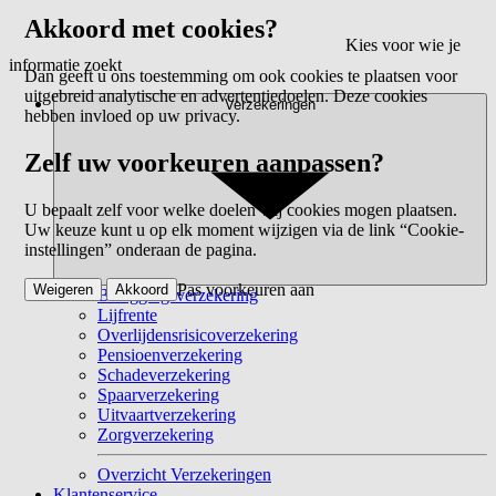
Akkoord met cookies?
Kies voor wie je
informatie zoekt
Dan geeft u ons toestemming om ook cookies te plaatsen voor
uitgebreid analytische en advertentiedoelen. Deze cookies
Verzekeringen
hebben invloed op uw privacy.
Zelf uw voorkeuren aanpassen?
U bepaalt zelf voor welke doelen wij cookies mogen plaatsen.
Uw keuze kunt u op elk moment wijzigen via de link “Cookie-
instellingen” onderaan de pagina.
Pas voorkeuren aan
Weigeren
Akkoord
Beleggingsverzekering
Lijfrente
Overlijdensrisicoverzekering
Pensioenverzekering
Schadeverzekering
Spaarverzekering
Uitvaartverzekering
Zorgverzekering
Overzicht Verzekeringen
Klantenservice