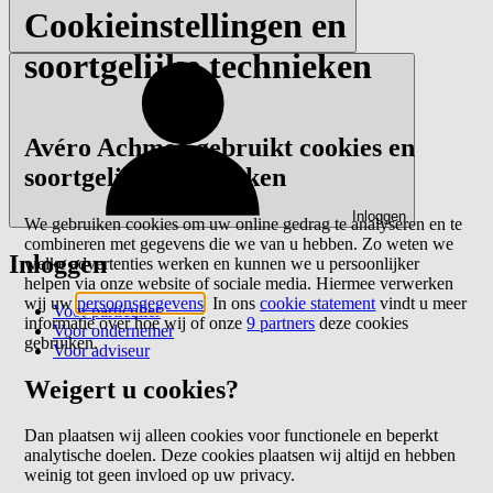
Cookieinstellingen en
soortgelijke technieken
Avéro Achmea gebruikt cookies en
soortgelijke technieken
Inloggen
We gebruiken cookies om uw online gedrag te analyseren en te
combineren met gegevens die we van u hebben. Zo weten we
Inloggen
welke advertenties werken en kunnen we u persoonlijker
helpen via onze website of sociale media. Hiermee verwerken
wij uw
persoonsgegevens
. In ons
cookie statement
vindt u meer
Voor particulier
informatie over hoe wij of onze
9 partners
deze cookies
Voor ondernemer
gebruiken.
Voor adviseur
Weigert u cookies?
Dan plaatsen wij alleen cookies voor functionele en beperkt
analytische doelen. Deze cookies plaatsen wij altijd en hebben
weinig tot geen invloed op uw privacy.