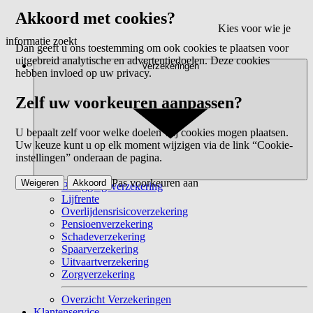
Akkoord met cookies?
Kies voor wie je
informatie zoekt
Dan geeft u ons toestemming om ook cookies te plaatsen voor
uitgebreid analytische en advertentiedoelen. Deze cookies
Verzekeringen
hebben invloed op uw privacy.
Zelf uw voorkeuren aanpassen?
U bepaalt zelf voor welke doelen wij cookies mogen plaatsen.
Uw keuze kunt u op elk moment wijzigen via de link “Cookie-
instellingen” onderaan de pagina.
Pas voorkeuren aan
Weigeren
Akkoord
Beleggingsverzekering
Lijfrente
Overlijdensrisicoverzekering
Pensioenverzekering
Schadeverzekering
Spaarverzekering
Uitvaartverzekering
Zorgverzekering
Overzicht Verzekeringen
Klantenservice