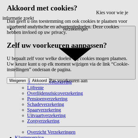
Akkoord met cookies?
Kies voor wie je
informatie zoekt
Dan geeft u ons toestemming om ook cookies te plaatsen voor
uitgebreid analytische en advertentiedoelen. Deze cookies
Verzekeringen
hebben invloed op uw privacy.
Zelf uw voorkeuren aanpassen?
U bepaalt zelf voor welke doelen wij cookies mogen plaatsen.
Uw keuze kunt u op elk moment wijzigen via de link “Cookie-
instellingen” onderaan de pagina.
Pas voorkeuren aan
Weigeren
Akkoord
Beleggingsverzekering
Lijfrente
Overlijdensrisicoverzekering
Pensioenverzekering
Schadeverzekering
Spaarverzekering
Uitvaartverzekering
Zorgverzekering
Overzicht Verzekeringen
Klantenservice