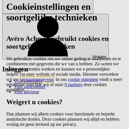
Cookieinstellingen en
soortgelijke technieken
Avéro Achmea gebruikt cookies en
soortgelijke technieken
Inloggen
We gebruiken cookies om uw online gedrag te analyseren en te
combineren met gegevens die we van u hebben. Zo weten we
Inloggen
welke advertenties werken en kunnen we u persoonlijker
helpen via onze website of sociale media. Hiermee verwerken
wij uw
persoonsgegevens
. In ons
cookie statement
vindt u meer
Voor particulier
informatie over hoe wij of onze
9 partners
deze cookies
Voor ondernemer
gebruiken.
Voor adviseur
Weigert u cookies?
Dan plaatsen wij alleen cookies voor functionele en beperkt
analytische doelen. Deze cookies plaatsen wij altijd en hebben
weinig tot geen invloed op uw privacy.