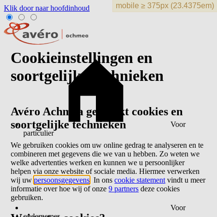
Klik door naar hoofdinhoud
Cookieinstellingen en
soortgelijke technieken
Avéro Achmea gebruikt cookies en
soortgelijke technieken
Voor
particulier
We gebruiken cookies om uw online gedrag te analyseren en te
combineren met gegevens die we van u hebben. Zo weten we
welke advertenties werken en kunnen we u persoonlijker
helpen via onze website of sociale media. Hiermee verwerken
wij uw
persoonsgegevens
. In ons
cookie statement
vindt u meer
informatie over hoe wij of onze
9 partners
deze cookies
gebruiken.
Voor
ondernemer