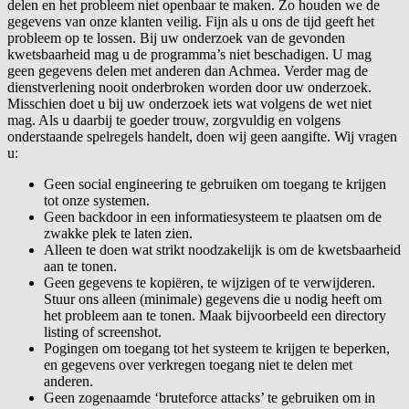
delen en het probleem niet openbaar te maken. Zo houden we de
gegevens van onze klanten veilig. Fijn als u ons de tijd geeft het
probleem op te lossen. Bij uw onderzoek van de gevonden
kwetsbaarheid mag u de programma’s niet beschadigen. U mag
geen gegevens delen met anderen dan Achmea. Verder mag de
dienstverlening nooit onderbroken worden door uw onderzoek.
Misschien doet u bij uw onderzoek iets wat volgens de wet niet
mag. Als u daarbij te goeder trouw, zorgvuldig en volgens
onderstaande spelregels handelt, doen wij geen aangifte. Wij vragen
u:
Geen social engineering te gebruiken om toegang te krijgen
tot onze systemen.
Geen backdoor in een informatiesysteem te plaatsen om de
zwakke plek te laten zien.
Alleen te doen wat strikt noodzakelijk is om de kwetsbaarheid
aan te tonen.
Geen gegevens te kopiëren, te wijzigen of te verwijderen.
Stuur ons alleen (minimale) gegevens die u nodig heeft om
het probleem aan te tonen. Maak bijvoorbeeld een directory
listing of screenshot.
Pogingen om toegang tot het systeem te krijgen te beperken,
en gegevens over verkregen toegang niet te delen met
anderen.
Geen zogenaamde ‘bruteforce attacks’ te gebruiken om in