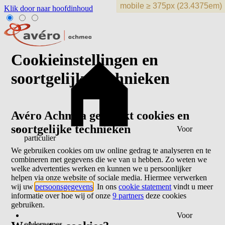
Klik door naar hoofdinhoud
Cookieinstellingen en
soortgelijke technieken
Avéro Achmea gebruikt cookies en
soortgelijke technieken
Voor
particulier
We gebruiken cookies om uw online gedrag te analyseren en te
combineren met gegevens die we van u hebben. Zo weten we
welke advertenties werken en kunnen we u persoonlijker
helpen via onze website of sociale media. Hiermee verwerken
wij uw
persoonsgegevens
. In ons
cookie statement
vindt u meer
informatie over hoe wij of onze
9 partners
deze cookies
gebruiken.
Voor
ondernemer