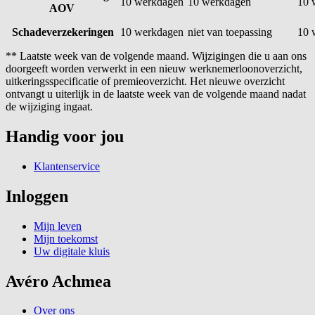
10 werkdagen
10 werkdagen
10 
AOV
Schadeverzekeringen
10 werkdagen
niet van toepassing
10 
** Laatste week van de volgende maand. Wijzigingen die u aan ons
doorgeeft worden verwerkt in een nieuw werknemerloonoverzicht,
uitkeringsspecificatie of premieoverzicht. Het nieuwe overzicht
ontvangt u uiterlijk in de laatste week van de volgende maand nadat
de wijziging ingaat.
Handig voor jou
Klantenservice
Inloggen
Mijn leven
Mijn toekomst
Uw digitale kluis
Avéro Achmea
Over ons