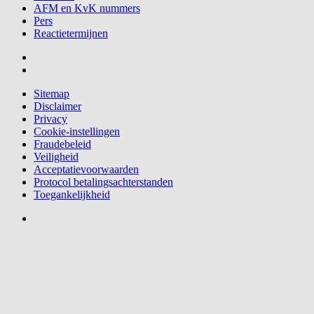
AFM en KvK nummers
Pers
Reactietermijnen
Sitemap
Disclaimer
Privacy
Cookie-instellingen
Fraudebeleid
Veiligheid
Acceptatievoorwaarden
Protocol betalingsachterstanden
Toegankelijkheid