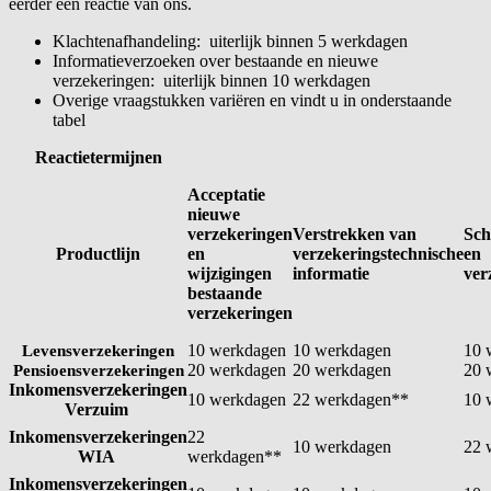
eerder een reactie van ons.
Klachtenafhandeling: uiterlijk binnen 5 werkdagen
Informatieverzoeken over bestaande en nieuwe
verzekeringen: uiterlijk binnen 10 werkdagen
Overige vraagstukken variëren en vindt u in onderstaande
tabel
Reactietermijnen
Acceptatie
nieuwe
verzekeringen
Verstrekken van
Sch
Productlijn
en
verzekeringstechnische
en
wijzigingen
informatie
ver
bestaande
verzekeringen
10 werkdagen
10 werkdagen
10 
Levensverzekeringen
20 werkdagen
20 werkdagen
20 
Pensioensverzekeringen
Inkomensverzekeringen
10 werkdagen
22 werkdagen**
10 
Verzuim
Inkomensverzekeringen
22
10 werkdagen
22 
WIA
werkdagen**
Inkomensverzekeringen