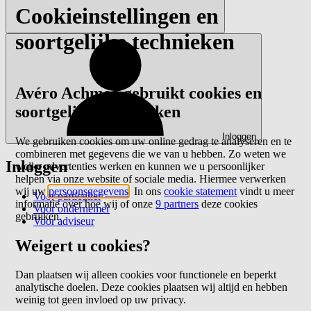
Cookieinstellingen en
soortgelijke technieken
Avéro Achmea gebruikt cookies en
soortgelijke technieken
Inloggen
We gebruiken cookies om uw online gedrag te analyseren en te
combineren met gegevens die we van u hebben. Zo weten we
Inloggen
welke advertenties werken en kunnen we u persoonlijker
helpen via onze website of sociale media. Hiermee verwerken
wij uw
persoonsgegevens
. In ons
cookie statement
vindt u meer
Voor particulier
informatie over hoe wij of onze
9 partners
deze cookies
Voor ondernemer
gebruiken.
Voor adviseur
Weigert u cookies?
Dan plaatsen wij alleen cookies voor functionele en beperkt
analytische doelen. Deze cookies plaatsen wij altijd en hebben
weinig tot geen invloed op uw privacy.