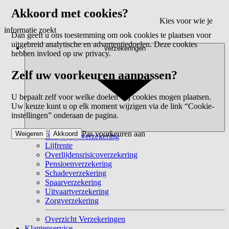
Akkoord met cookies?
Kies voor wie je
informatie zoekt
Dan geeft u ons toestemming om ook cookies te plaatsen voor
uitgebreid analytische en advertentiedoelen. Deze cookies
Verzekeringen
hebben invloed op uw privacy.
Zelf uw voorkeuren aanpassen?
U bepaalt zelf voor welke doelen wij cookies mogen plaatsen.
Uw keuze kunt u op elk moment wijzigen via de link “Cookie-
instellingen” onderaan de pagina.
Pas voorkeuren aan
Weigeren
Akkoord
Beleggingsverzekering
Lijfrente
Overlijdensrisicoverzekering
Pensioenverzekering
Schadeverzekering
Spaarverzekering
Uitvaartverzekering
Zorgverzekering
Overzicht Verzekeringen
Klantenservice