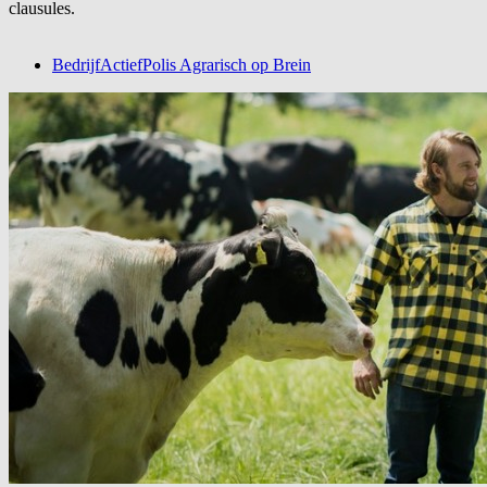
clausules.
BedrijfActiefPolis Agrarisch op Brein