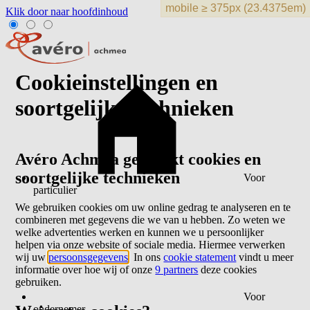
Klik door naar hoofdinhoud
Cookieinstellingen en
soortgelijke technieken
Avéro Achmea gebruikt cookies en
soortgelijke technieken
Voor
particulier
We gebruiken cookies om uw online gedrag te analyseren en te
combineren met gegevens die we van u hebben. Zo weten we
welke advertenties werken en kunnen we u persoonlijker
helpen via onze website of sociale media. Hiermee verwerken
wij uw
persoonsgegevens
. In ons
cookie statement
vindt u meer
informatie over hoe wij of onze
9 partners
deze cookies
gebruiken.
Voor
ondernemer