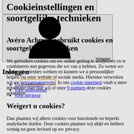
Cookieinstellingen en
soortgelijke technieken
Avéro Achmea gebruikt cookies en
soortgelijke technieken
Inloggen
We gebruiken cookies om uw online gedrag te analyseren en te
combineren met gegevens die we van u hebben. Zo weten we
Inloggen
welke advertenties werken en kunnen we u persoonlijker
helpen via onze website of sociale media. Hiermee verwerken
wij uw
persoonsgegevens
. In ons
cookie statement
vindt u meer
Voor particulier
informatie over hoe wij of onze
9 partners
deze cookies
Voor ondernemer
gebruiken.
Voor adviseur
Weigert u cookies?
Dan plaatsen wij alleen cookies voor functionele en beperkt
analytische doelen. Deze cookies plaatsen wij altijd en hebben
weinig tot geen invloed op uw privacy.