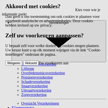
Akkoord met cookies?
Kies voor wie je
informatie zoekt
Dan geeft u ons toestemming om ook cookies te plaatsen voor
uitgebreid analytische en advertentiedoelen. Deze cookies
Verzekeringen
hebben invloed op uw privacy.
Zelf uw voorkeuren aanpassen?
U bepaalt zelf voor welke doelen wij cookies mogen plaatsen.
Uw keuze kunt u op elk moment wijzigen via de link “Cookie-
instellingen” onderaan de pagina.
Pas voorkeuren aan
Weigeren
Akkoord
Beleggingsverzekering
Lijfrente
Overlijdensrisicoverzekering
Pensioenverzekering
Schadeverzekering
Spaarverzekering
Uitvaartverzekering
Zorgverzekering
Overzicht Verzekeringen
Klantenservice