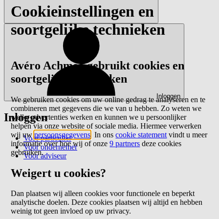
Cookieinstellingen en
soortgelijke technieken
Avéro Achmea gebruikt cookies en
soortgelijke technieken
Inloggen
We gebruiken cookies om uw online gedrag te analyseren en te
combineren met gegevens die we van u hebben. Zo weten we
Inloggen
welke advertenties werken en kunnen we u persoonlijker
helpen via onze website of sociale media. Hiermee verwerken
wij uw
persoonsgegevens
. In ons
cookie statement
vindt u meer
Voor particulier
informatie over hoe wij of onze
9 partners
deze cookies
Voor ondernemer
gebruiken.
Voor adviseur
Weigert u cookies?
Dan plaatsen wij alleen cookies voor functionele en beperkt
analytische doelen. Deze cookies plaatsen wij altijd en hebben
weinig tot geen invloed op uw privacy.