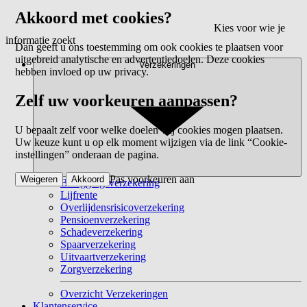
Akkoord met cookies?
Kies voor wie je
informatie zoekt
Dan geeft u ons toestemming om ook cookies te plaatsen voor
uitgebreid analytische en advertentiedoelen. Deze cookies
Verzekeringen
hebben invloed op uw privacy.
Zelf uw voorkeuren aanpassen?
U bepaalt zelf voor welke doelen wij cookies mogen plaatsen.
Uw keuze kunt u op elk moment wijzigen via de link “Cookie-
instellingen” onderaan de pagina.
Pas voorkeuren aan
Weigeren
Akkoord
Beleggingsverzekering
Lijfrente
Overlijdensrisicoverzekering
Pensioenverzekering
Schadeverzekering
Spaarverzekering
Uitvaartverzekering
Zorgverzekering
Overzicht Verzekeringen
Klantenservice