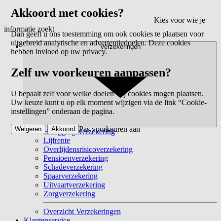
Akkoord met cookies?
Kies voor wie je
informatie zoekt
Dan geeft u ons toestemming om ook cookies te plaatsen voor
uitgebreid analytische en advertentiedoelen. Deze cookies
Verzekeringen
hebben invloed op uw privacy.
Zelf uw voorkeuren aanpassen?
U bepaalt zelf voor welke doelen wij cookies mogen plaatsen.
Uw keuze kunt u op elk moment wijzigen via de link “Cookie-
instellingen” onderaan de pagina.
Pas voorkeuren aan
Weigeren
Akkoord
Beleggingsverzekering
Lijfrente
Overlijdensrisicoverzekering
Pensioenverzekering
Schadeverzekering
Spaarverzekering
Uitvaartverzekering
Zorgverzekering
Overzicht Verzekeringen
Klantenservice