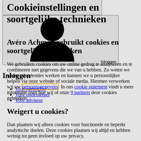
Cookieinstellingen en
soortgelijke technieken
Avéro Achmea gebruikt cookies en
soortgelijke technieken
Inloggen
We gebruiken cookies om uw online gedrag te analyseren en te
combineren met gegevens die we van u hebben. Zo weten we
Inloggen
welke advertenties werken en kunnen we u persoonlijker
helpen via onze website of sociale media. Hiermee verwerken
wij uw
persoonsgegevens
. In ons
cookie statement
vindt u meer
Voor particulier
informatie over hoe wij of onze
9 partners
deze cookies
Voor ondernemer
gebruiken.
Voor adviseur
Weigert u cookies?
Dan plaatsen wij alleen cookies voor functionele en beperkt
analytische doelen. Deze cookies plaatsen wij altijd en hebben
weinig tot geen invloed op uw privacy.