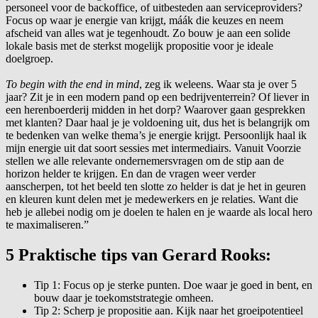
personeel voor de backoffice, of uitbesteden aan serviceproviders?
Focus op waar je energie van krijgt, máák die keuzes en neem
afscheid van alles wat je tegenhoudt. Zo bouw je aan een solide
lokale basis met de sterkst mogelijk propositie voor je ideale
doelgroep.
To begin with the end in mind
, zeg ik weleens. Waar sta je over 5
jaar? Zit je in een modern pand op een bedrijventerrein? Of liever in
een herenboerderij midden in het dorp? Waarover gaan gesprekken
met klanten? Daar haal je je voldoening uit, dus het is belangrijk om
te bedenken van welke thema’s je energie krijgt. Persoonlijk haal ik
mijn energie uit dat soort sessies met intermediairs. Vanuit Voorzie
stellen we alle relevante ondernemersvragen om de stip aan de
horizon helder te krijgen. En dan de vragen weer verder
aanscherpen, tot het beeld ten slotte zo helder is dat je het in geuren
en kleuren kunt delen met je medewerkers en je relaties. Want die
heb je allebei nodig om je doelen te halen en je waarde als local hero
te maximaliseren.”
5 Praktische tips van Gerard Rooks:
Tip 1: Focus op je sterke punten. Doe waar je goed in bent, en
bouw daar je toekomststrategie omheen.
Tip 2: Scherp je propositie aan. Kijk naar het groeipotentieel