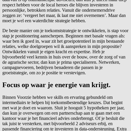
respect hebben voor de local heroes die blijven investeren in
persoonlijke, betrokken relaties. Vanuit die ondernemersdrive
zeggen ze: ‘vergeet het maar, ik laat me niet overnemen’. Maar dan
moet je wel een waterdichte strategie hebben.
De beste manier om je toekomststrategie te ontwikkelen, is stap voor
stap je positionering aanscherpen. Beginnen met basale vragen als:
waar ben ik goed in, waar zit het groeipotentieel in mijn bestaande
relaties, welke doelgroepen wil ik aanspreken in mijn propositie?
Ontwikkelen vanuit je eigen kracht en expertise. Heb je
bijvoorbeeld veel kennis in huis over de bouw, over de zorg of van
de agrarische sector, dan kun je prima specialiseren. Netwerken,
campagnevoeren, bedrijven benaderen die passen in je
groeistrategie, om zo je positie te verstevigen.
Focus op waar je energie van krijgt.
Binnen Voorzie hebben we skills en ervaring gebundeld om
intermediairs te helpen bij toekomstbestendige keuzes. Dat begint
met wat je doet en waarom. Sluit je hooguit 5 hypotheken per jaar,
dan kun je overwegen om een partnerschap aan te gaan met een
kantoor waar je het financieel advies onderbrengt. Of je besluit die
tak juist te versterken, met bijvoorbeeld 2 adviseurs erbij, en
passende financiering om te investeren in data-ondersteuning. Extra