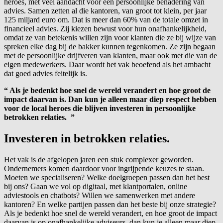
heroes, met veel aandacht voor een persoonlijke benadering van
advies. Samen zetten al die kantoren, van groot tot klein, per jaar
125 miljard euro om. Dat is meer dan 60% van de totale omzet in
financieel advies. Zij kiezen bewust voor hun onafhankelijkheid,
omdat ze van betekenis willen zijn voor klanten die ze bij wijze van
spreken elke dag bij de bakker kunnen tegenkomen. Ze zijn begaan
met de persoonlijke drijfveren van klanten, maar ook met die van de
eigen medewerkers. Daar wordt het vak beoefend als het ambacht
dat goed advies feitelijk is.
“
Als je bedenkt hoe snel de wereld verandert en hoe groot de
impact daarvan is. Dan kun je alleen maar diep respect hebben
voor de local heroes die blijven investeren in persoonlijke
betrokken relaties.
”
Investeren in betrokken relaties.
Het vak is de afgelopen jaren een stuk complexer geworden.
Ondernemers komen daardoor voor ingrijpende keuzes te staan.
Moeten we specialiseren? Welke doelgroepen passen dan het best
bij ons? Gaan we vol op digitaal, met klantportalen, online
adviestools en chatbots? Willen we samenwerken met andere
kantoren? En welke partijen passen dan het beste bij onze strategie?
Als je bedenkt hoe snel de wereld verandert, en hoe groot de impact
daarvan is op onafhankelijke adviseurs, dan kun je alleen maar diep