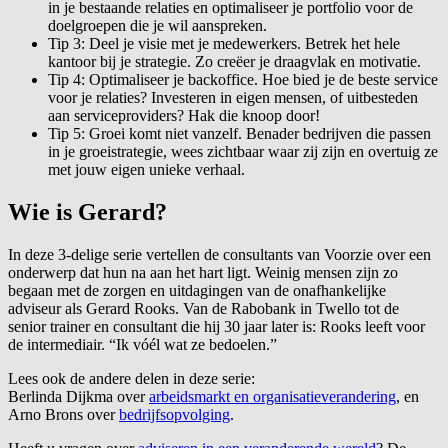
in je bestaande relaties en optimaliseer je portfolio voor de
doelgroepen die je wil aanspreken.
Tip 3: Deel je visie met je medewerkers. Betrek het hele
kantoor bij je strategie. Zo creëer je draagvlak en motivatie.
Tip 4: Optimaliseer je backoffice. Hoe bied je de beste service
voor je relaties? Investeren in eigen mensen, of uitbesteden
aan serviceproviders? Hak die knoop door!
Tip 5: Groei komt niet vanzelf. Benader bedrijven die passen
in je groeistrategie, wees zichtbaar waar zij zijn en overtuig ze
met jouw eigen unieke verhaal.
Wie is Gerard?
In deze 3-delige serie vertellen de consultants van Voorzie over een
onderwerp dat hun na aan het hart ligt. Weinig mensen zijn zo
begaan met de zorgen en uitdagingen van de onafhankelijke
adviseur als Gerard Rooks. Van de Rabobank in Twello tot de
senior trainer en consultant die hij 30 jaar later is: Rooks leeft voor
de intermediair. “Ik vóél wat ze bedoelen.”
Lees ook de andere delen in deze serie:
Berlinda Dijkma over
arbeidsmarkt en organisatieverandering
, en
Arno Brons over
bedrijfsopvolging
.