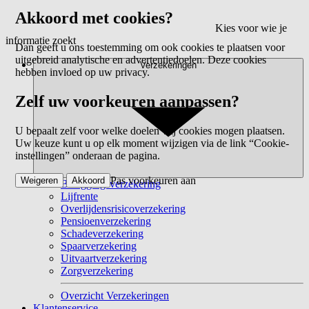
Akkoord met cookies?
Kies voor wie je
informatie zoekt
Dan geeft u ons toestemming om ook cookies te plaatsen voor
uitgebreid analytische en advertentiedoelen. Deze cookies
Verzekeringen
hebben invloed op uw privacy.
Zelf uw voorkeuren aanpassen?
U bepaalt zelf voor welke doelen wij cookies mogen plaatsen.
Uw keuze kunt u op elk moment wijzigen via de link “Cookie-
instellingen” onderaan de pagina.
Pas voorkeuren aan
Weigeren
Akkoord
Beleggingsverzekering
Lijfrente
Overlijdensrisicoverzekering
Pensioenverzekering
Schadeverzekering
Spaarverzekering
Uitvaartverzekering
Zorgverzekering
Overzicht Verzekeringen
Klantenservice