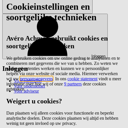
Cookieinstellingen en
soortgelijke technieken
Avéro Achmea gebruikt cookies en
soortgelijke technieken
Inloggen
We gebruiken cookies om uw online gedrag te analyseren en te
combineren met gegevens die we van u hebben. Zo weten we
Inloggen
welke advertenties werken en kunnen we u persoonlijker
helpen via onze website of sociale media. Hiermee verwerken
wij uw
persoonsgegevens
. In ons
cookie statement
vindt u meer
Voor particulier
informatie over hoe wij of onze
9 partners
deze cookies
Voor ondernemer
gebruiken.
Voor adviseur
Weigert u cookies?
Dan plaatsen wij alleen cookies voor functionele en beperkt
analytische doelen. Deze cookies plaatsen wij altijd en hebben
weinig tot geen invloed op uw privacy.