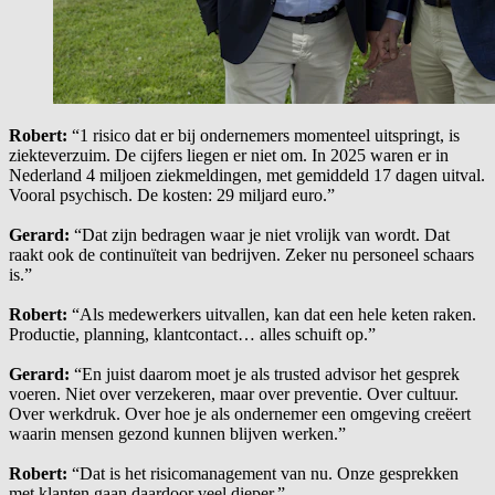
Robert:
“1 risico dat er bij ondernemers momenteel uitspringt, is
ziekteverzuim. De cijfers liegen er niet om. In 2025 waren er in
Nederland 4 miljoen ziekmeldingen, met gemiddeld 17 dagen uitval.
Vooral psychisch. De kosten: 29 miljard euro.”
Gerard:
“Dat zijn bedragen waar je niet vrolijk van wordt. Dat
raakt ook de continuïteit van bedrijven. Zeker nu personeel schaars
is.”
Robert:
“Als medewerkers uitvallen, kan dat een hele keten raken.
Productie, planning, klantcontact… alles schuift op.”
Gerard:
“En juist daarom moet je als trusted advisor het gesprek
voeren. Niet over verzekeren, maar over preventie. Over cultuur.
Over werkdruk. Over hoe je als ondernemer een omgeving creëert
waarin mensen gezond kunnen blijven werken.”
Robert:
“Dat is het risicomanagement van nu. Onze gesprekken
met klanten gaan daardoor veel dieper.”