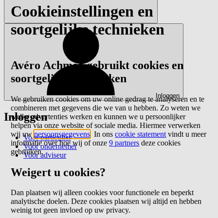
Cookieinstellingen en
soortgelijke technieken
Avéro Achmea gebruikt cookies en
soortgelijke technieken
Inloggen
We gebruiken cookies om uw online gedrag te analyseren en te
combineren met gegevens die we van u hebben. Zo weten we
Inloggen
welke advertenties werken en kunnen we u persoonlijker
helpen via onze website of sociale media. Hiermee verwerken
wij uw
persoonsgegevens
. In ons
cookie statement
vindt u meer
Voor particulier
informatie over hoe wij of onze
9 partners
deze cookies
Voor ondernemer
gebruiken.
Voor adviseur
Weigert u cookies?
Dan plaatsen wij alleen cookies voor functionele en beperkt
analytische doelen. Deze cookies plaatsen wij altijd en hebben
weinig tot geen invloed op uw privacy.