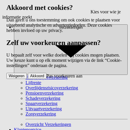
Akkoord met cookies?
Kies voor wie je
informatie zoekt
Dan geeft u ons toestemming om ook cookies te plaatsen voor
uitgebreid analytische en advertentiedoelen. Deze cookies
Verzekeringen
hebben invloed op uw privacy.
Zelf uw voorkeuren aanpassen?
U bepaalt zelf voor welke doelen wij cookies mogen plaatsen.
Uw keuze kunt u op elk moment wijzigen via de link “Cookie-
instellingen” onderaan de pagina.
Pas voorkeuren aan
Weigeren
Akkoord
Beleggingsverzekering
Lijfrente
Overlijdensrisicoverzekering
Pensioenverzekering
Schadeverzekering
Spaarverzekering
Uitvaartverzekering
Zorgverzekering
Overzicht Verzekeringen
Klantenservice