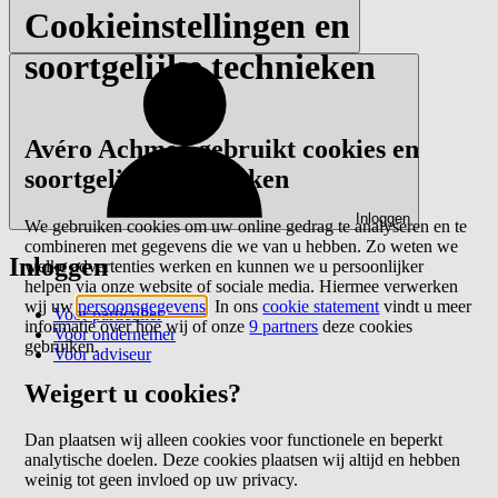
Cookieinstellingen en
soortgelijke technieken
Avéro Achmea gebruikt cookies en
soortgelijke technieken
Inloggen
We gebruiken cookies om uw online gedrag te analyseren en te
combineren met gegevens die we van u hebben. Zo weten we
Inloggen
welke advertenties werken en kunnen we u persoonlijker
helpen via onze website of sociale media. Hiermee verwerken
wij uw
persoonsgegevens
. In ons
cookie statement
vindt u meer
Voor particulier
informatie over hoe wij of onze
9 partners
deze cookies
Voor ondernemer
gebruiken.
Voor adviseur
Weigert u cookies?
Dan plaatsen wij alleen cookies voor functionele en beperkt
analytische doelen. Deze cookies plaatsen wij altijd en hebben
weinig tot geen invloed op uw privacy.