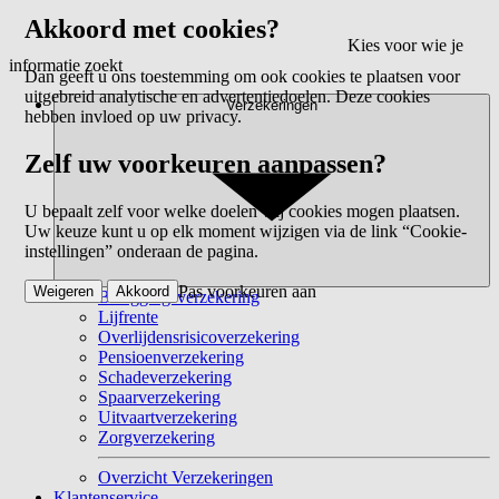
Akkoord met cookies?
Kies voor wie je
informatie zoekt
Dan geeft u ons toestemming om ook cookies te plaatsen voor
uitgebreid analytische en advertentiedoelen. Deze cookies
Verzekeringen
hebben invloed op uw privacy.
Zelf uw voorkeuren aanpassen?
U bepaalt zelf voor welke doelen wij cookies mogen plaatsen.
Uw keuze kunt u op elk moment wijzigen via de link “Cookie-
instellingen” onderaan de pagina.
Pas voorkeuren aan
Weigeren
Akkoord
Beleggingsverzekering
Lijfrente
Overlijdensrisicoverzekering
Pensioenverzekering
Schadeverzekering
Spaarverzekering
Uitvaartverzekering
Zorgverzekering
Overzicht Verzekeringen
Klantenservice