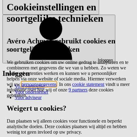
Cookieinstellingen en
soortgelijke technieken
Avéro Achmea gebruikt cookies en
soortgelijke technieken
Inloggen
We gebruiken cookies om uw online gedrag te analyseren en te
combineren met gegevens die we van u hebben. Zo weten we
Inloggen
welke advertenties werken en kunnen we u persoonlijker
helpen via onze website of sociale media. Hiermee verwerken
wij uw
persoonsgegevens
. In ons
cookie statement
vindt u meer
Voor particulier
informatie over hoe wij of onze
9 partners
deze cookies
Voor ondernemer
gebruiken.
Voor adviseur
Weigert u cookies?
Dan plaatsen wij alleen cookies voor functionele en beperkt
analytische doelen. Deze cookies plaatsen wij altijd en hebben
weinig tot geen invloed op uw privacy.