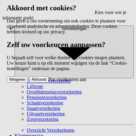
Akkoord met cookies?
Kies voor wie je
informatie zoekt
Dan geeft u ons toestemming om ook cookies te plaatsen voor
uitgebreid analytische en advertentiedoelen. Deze cookies
Verzekeringen
hebben invloed op uw privacy.
Zelf uw voorkeuren aanpassen?
U bepaalt zelf voor welke doelen wij cookies mogen plaatsen.
Uw keuze kunt u op elk moment wijzigen via de link “Cookie-
instellingen” onderaan de pagina.
Pas voorkeuren aan
Weigeren
Akkoord
Beleggingsverzekering
Lijfrente
Overlijdensrisicoverzekering
Pensioenverzekering
Schadeverzekering
Spaarverzekering
Uitvaartverzekering
Zorgverzekering
Overzicht Verzekeringen
Klantenservice