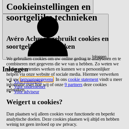
Cookieinstellingen en
soortgelijke technieken
Avéro Achmea gebruikt cookies en
soortgelijke technieken
Inloggen
We gebruiken cookies om uw online gedrag te analyseren en te
combineren met gegevens die we van u hebben. Zo weten we
Inloggen
welke advertenties werken en kunnen we u persoonlijker
helpen via onze website of sociale media. Hiermee verwerken
wij uw
persoonsgegevens
. In ons
cookie statement
vindt u meer
Voor particulier
informatie over hoe wij of onze
9 partners
deze cookies
Voor ondernemer
gebruiken.
Voor adviseur
Weigert u cookies?
Dan plaatsen wij alleen cookies voor functionele en beperkt
analytische doelen. Deze cookies plaatsen wij altijd en hebben
weinig tot geen invloed op uw privacy.