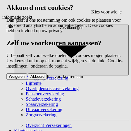
Akkoord met cookies?
Kies voor wie je
informatie zoekt
Dan geeft u ons toestemming om ook cookies te plaatsen voor
uitgebreid analytische en advertentiedoelen. Deze cookies
Verzekeringen
hebben invloed op uw privacy.
Zelf uw voorkeuren aanpassen?
U bepaalt zelf voor welke doelen wij cookies mogen plaatsen.
Uw keuze kunt u op elk moment wijzigen via de link “Cookie-
instellingen” onderaan de pagina.
Pas voorkeuren aan
Weigeren
Akkoord
Beleggingsverzekering
Lijfrente
Overlijdensrisicoverzekering
Pensioenverzekering
Schadeverzekering
Spaarverzekering
Uitvaartverzekering
Zorgverzekering
Overzicht Verzekeringen
Klantenservice