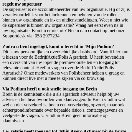
regelt uw superuser
De superuser is de accountbeheerder van uw organisatie. Hij of zij is
verantwoordelijk voor het toekennen en beheren van de rollen
binnen uw organisatie en in- en uitdienstmeldingen. Weet u niet wie
de superuser is binnen uw organisatie? Vraag het eerst even na in
uw organisatie. Komt u er niet uit? Neem dan contact op met onze
Supportdesk via:
058 2977234
Zodra u bent ingelogd, komt u terecht in ‘Mijn Podium’
Dit is uw persoonlijke en overzichtelijke dashboard.
Vanuit hier kunt
u kiezen voor de
BedrijfActiefPolis
Agrarisch
.
U heeft bovendien
een overzicht van uw lopende
premievoorstellen
en toegang tot
relevante content.
Heeft u vragen over de
BedrijfActiefPolis
Agrarisch? Onze medewerkers van
Polisbeheer
helpen u graag en
kunnen direct live met u mee te kijken via co-
browsing
.
Via Podium
heeft u ook snelle toegang tot Brein
Brein
is
de
kennisbank die u als agrarisch adviseur helpt bij uw
advies en het beantwoorden van klantvragen. I
n
Brein vindt u wat
wel en niet verzekerd is, hoe u een verzekering opvoert, maar ook
achtergrondinformatie over bepaalde risico's
, contactgegevens en
veelgestelde
vrage
n.
U vindt
in
Brein geen informatie op
klantniveau.
Uw relatie heeft toegang tot ‘Mijn Avéro Achmea’
bij de keuze