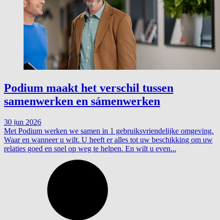
Podium maakt het verschil tussen
samenwerken en sámenwerken
30 jun 2026
Met Podium werken we samen in 1 gebruiksvriendelijke omgeving.
Waar en wanneer u wilt. U heeft er alles tot uw beschikking om uw
relaties goed en snel op weg te helpen. En wilt u even...