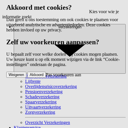
Akkoord met cookies?
Kies voor wie je
informatie zoekt
Dan geeft u ons toestemming om ook cookies te plaatsen voor
uitgebreid analytische en advertentiedoelen. Deze cookies
Verzekeringen
hebben invloed op uw privacy.
Zelf uw voorkeuren aanpassen?
U bepaalt zelf voor welke doelen wij cookies mogen plaatsen.
Uw keuze kunt u op elk moment wijzigen via de link “Cookie-
instellingen” onderaan de pagina.
Pas voorkeuren aan
Weigeren
Akkoord
Beleggingsverzekering
Lijfrente
Overlijdensrisicoverzekering
Pensioenverzekering
Schadeverzekering
Spaarverzekering
Uitvaartverzekering
Zorgverzekering
Overzicht Verzekeringen
Klantenservice