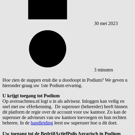
30 mei 2023
3 minuten
Hoe zien de stappen eruit die u doorloopt in Podium? We geven u
hieronder graag uw 1ste Podium ervaring.
U krijgt toegang tot Podium
Op averoachmea.nl logt u in als adviseur. Inloggen kan veilig en
snel
met
uw
eHerkenning
.
De superuser (beheerder) heeft binnen
dit platform de regie over de account voor uw kantoor. Zo kan de
superuser
de
adviseurs
van uw kantoor
toevoegen en hun rechten
beheren. In de
handleiding
leest u
w superuser
hoe u dit doet.
Uw toegang tot de
BedrijfActiefPolis
Agrarisch in Podium