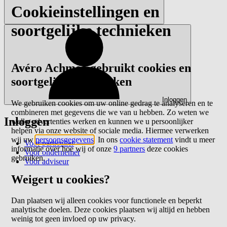
Cookieinstellingen en
soortgelijke technieken
Avéro Achmea gebruikt cookies en
soortgelijke technieken
Inloggen
We gebruiken cookies om uw online gedrag te analyseren en te
combineren met gegevens die we van u hebben. Zo weten we
Inloggen
welke advertenties werken en kunnen we u persoonlijker
helpen via onze website of sociale media. Hiermee verwerken
wij uw
persoonsgegevens
. In ons
cookie statement
vindt u meer
Voor particulier
informatie over hoe wij of onze
9 partners
deze cookies
Voor ondernemer
gebruiken.
Voor adviseur
Weigert u cookies?
Dan plaatsen wij alleen cookies voor functionele en beperkt
analytische doelen. Deze cookies plaatsen wij altijd en hebben
weinig tot geen invloed op uw privacy.