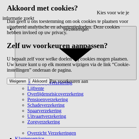
Akkoord met cookies?
Kies voor wie je
informatie zoekt
Dan geeft u ons toestemming om ook cookies te plaatsen voor
uitgebreid analytische en advertentiedoelen. Deze cookies
Verzekeringen
hebben invloed op uw privacy.
Zelf uw voorkeuren aanpassen?
U bepaalt zelf voor welke doelen wij cookies mogen plaatsen.
Uw keuze kunt u op elk moment wijzigen via de link “Cookie-
instellingen” onderaan de pagina.
Pas voorkeuren aan
Weigeren
Akkoord
Beleggingsverzekering
Lijfrente
Overlijdensrisicoverzekering
Pensioenverzekering
Schadeverzekering
Spaarverzekering
Uitvaartverzekering
Zorgverzekering
Overzicht Verzekeringen
Klantenservice