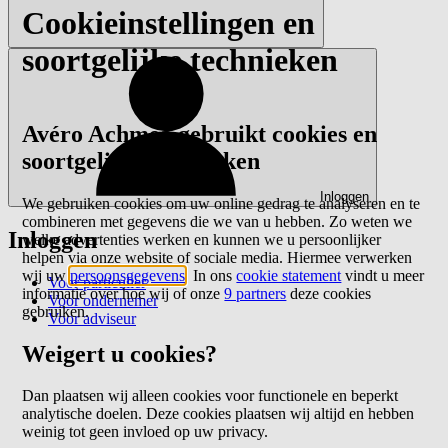
Cookieinstellingen en
soortgelijke technieken
Avéro Achmea gebruikt cookies en
soortgelijke technieken
Inloggen
We gebruiken cookies om uw online gedrag te analyseren en te
combineren met gegevens die we van u hebben. Zo weten we
Inloggen
welke advertenties werken en kunnen we u persoonlijker
helpen via onze website of sociale media. Hiermee verwerken
wij uw
persoonsgegevens
. In ons
cookie statement
vindt u meer
Voor particulier
informatie over hoe wij of onze
9 partners
deze cookies
Voor ondernemer
gebruiken.
Voor adviseur
Weigert u cookies?
Dan plaatsen wij alleen cookies voor functionele en beperkt
analytische doelen. Deze cookies plaatsen wij altijd en hebben
weinig tot geen invloed op uw privacy.