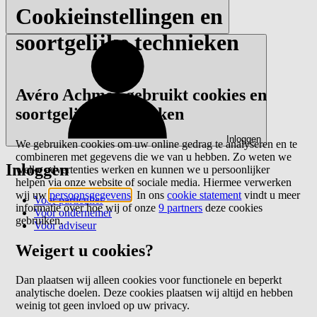
Cookieinstellingen en
soortgelijke technieken
Avéro Achmea gebruikt cookies en
soortgelijke technieken
Inloggen
We gebruiken cookies om uw online gedrag te analyseren en te
combineren met gegevens die we van u hebben. Zo weten we
Inloggen
welke advertenties werken en kunnen we u persoonlijker
helpen via onze website of sociale media. Hiermee verwerken
wij uw
persoonsgegevens
. In ons
cookie statement
vindt u meer
Voor particulier
informatie over hoe wij of onze
9 partners
deze cookies
Voor ondernemer
gebruiken.
Voor adviseur
Weigert u cookies?
Dan plaatsen wij alleen cookies voor functionele en beperkt
analytische doelen. Deze cookies plaatsen wij altijd en hebben
weinig tot geen invloed op uw privacy.