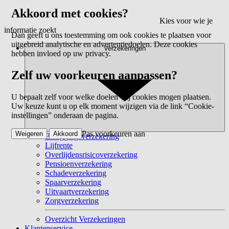
Akkoord met cookies?
Kies voor wie je
informatie zoekt
Dan geeft u ons toestemming om ook cookies te plaatsen voor
uitgebreid analytische en advertentiedoelen. Deze cookies
Verzekeringen
hebben invloed op uw privacy.
Zelf uw voorkeuren aanpassen?
U bepaalt zelf voor welke doelen wij cookies mogen plaatsen.
Uw keuze kunt u op elk moment wijzigen via de link “Cookie-
instellingen” onderaan de pagina.
Pas voorkeuren aan
Weigeren
Akkoord
Beleggingsverzekering
Lijfrente
Overlijdensrisicoverzekering
Pensioenverzekering
Schadeverzekering
Spaarverzekering
Uitvaartverzekering
Zorgverzekering
Overzicht Verzekeringen
Klantenservice