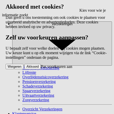
Akkoord met cookies?
Kies voor wie je
informatie zoekt
Dan geeft u ons toestemming om ook cookies te plaatsen voor
uitgebreid analytische en advertentiedoelen. Deze cookies
Verzekeringen
hebben invloed op uw privacy.
Zelf uw voorkeuren aanpassen?
U bepaalt zelf voor welke doelen wij cookies mogen plaatsen.
Uw keuze kunt u op elk moment wijzigen via de link “Cookie-
instellingen” onderaan de pagina.
Pas voorkeuren aan
Weigeren
Akkoord
Beleggingsverzekering
Lijfrente
Overlijdensrisicoverzekering
Pensioenverzekering
Schadeverzekering
Spaarverzekering
Uitvaartverzekering
Zorgverzekering
Overzicht Verzekeringen
Klantenservice