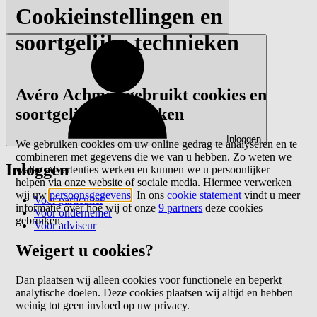
Cookieinstellingen en
soortgelijke technieken
Avéro Achmea gebruikt cookies en
soortgelijke technieken
Inloggen
We gebruiken cookies om uw online gedrag te analyseren en te
combineren met gegevens die we van u hebben. Zo weten we
Inloggen
welke advertenties werken en kunnen we u persoonlijker
helpen via onze website of sociale media. Hiermee verwerken
wij uw
persoonsgegevens
. In ons
cookie statement
vindt u meer
Voor particulier
informatie over hoe wij of onze
9 partners
deze cookies
Voor ondernemer
gebruiken.
Voor adviseur
Weigert u cookies?
Dan plaatsen wij alleen cookies voor functionele en beperkt
analytische doelen. Deze cookies plaatsen wij altijd en hebben
weinig tot geen invloed op uw privacy.