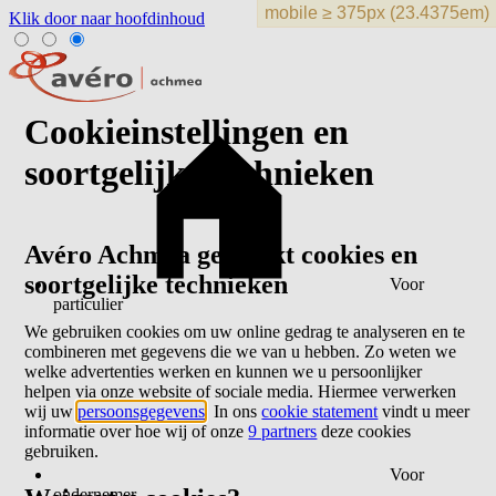
Klik door naar hoofdinhoud
Cookieinstellingen en
soortgelijke technieken
Avéro Achmea gebruikt cookies en
soortgelijke technieken
Voor
particulier
We gebruiken cookies om uw online gedrag te analyseren en te
combineren met gegevens die we van u hebben. Zo weten we
welke advertenties werken en kunnen we u persoonlijker
helpen via onze website of sociale media. Hiermee verwerken
wij uw
persoonsgegevens
. In ons
cookie statement
vindt u meer
informatie over hoe wij of onze
9 partners
deze cookies
gebruiken.
Voor
ondernemer