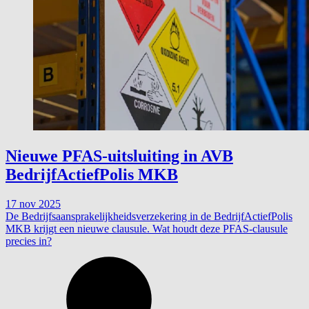
Nieuwe PFAS-uitsluiting in AVB
BedrijfActiefPolis MKB
17 nov 2025
De Bedrijfsaansprakelijkheidsverzekering in de BedrijfActiefPolis
MKB krijgt een nieuwe clausule. Wat houdt deze PFAS-clausule
precies in?