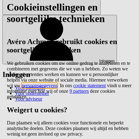
Cookieinstellingen en
soortgelijke technieken
Avéro Achmea gebruikt cookies en
soortgelijke technieken
Inloggen
We gebruiken cookies om uw online gedrag te analyseren en te
combineren met gegevens die we van u hebben. Zo weten we
Inloggen
welke advertenties werken en kunnen we u persoonlijker
helpen via onze website of sociale media. Hiermee verwerken
wij uw
persoonsgegevens
. In ons
cookie statement
vindt u meer
Voor particulier
informatie over hoe wij of onze
9 partners
deze cookies
Voor ondernemer
gebruiken.
Voor adviseur
Weigert u cookies?
Dan plaatsen wij alleen cookies voor functionele en beperkt
analytische doelen. Deze cookies plaatsen wij altijd en hebben
weinig tot geen invloed op uw privacy.