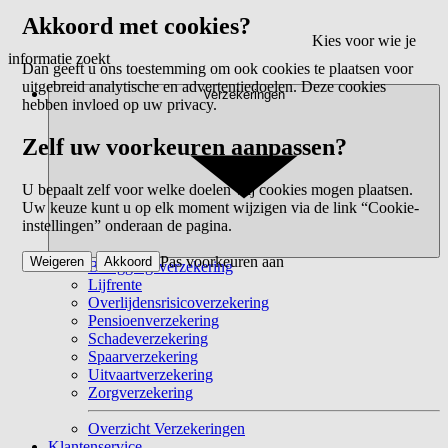
Akkoord met cookies?
Kies voor wie je
informatie zoekt
Dan geeft u ons toestemming om ook cookies te plaatsen voor
uitgebreid analytische en advertentiedoelen. Deze cookies
Verzekeringen
hebben invloed op uw privacy.
Zelf uw voorkeuren aanpassen?
U bepaalt zelf voor welke doelen wij cookies mogen plaatsen.
Uw keuze kunt u op elk moment wijzigen via de link “Cookie-
instellingen” onderaan de pagina.
Pas voorkeuren aan
Weigeren
Akkoord
Beleggingsverzekering
Lijfrente
Overlijdensrisicoverzekering
Pensioenverzekering
Schadeverzekering
Spaarverzekering
Uitvaartverzekering
Zorgverzekering
Overzicht Verzekeringen
Klantenservice