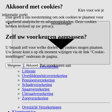
Akkoord met cookies?
Kies voor wie je
informatie zoekt
Dan geeft u ons toestemming om ook cookies te plaatsen voor
uitgebreid analytische en advertentiedoelen. Deze cookies
Verzekeringen
hebben invloed op uw privacy.
Zelf uw voorkeuren aanpassen?
U bepaalt zelf voor welke doelen wij cookies mogen plaatsen.
Uw keuze kunt u op elk moment wijzigen via de link “Cookie-
instellingen” onderaan de pagina.
Pas voorkeuren aan
Weigeren
Akkoord
Beleggingsverzekering
Lijfrente
Overlijdensrisicoverzekering
Pensioenverzekering
Schadeverzekering
Spaarverzekering
Uitvaartverzekering
Zorgverzekering
Overzicht Verzekeringen
Klantenservice