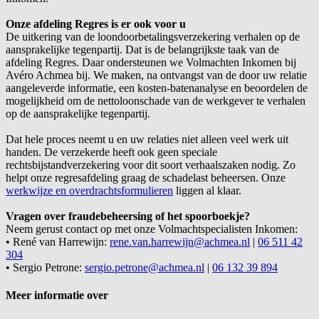
Onze afdeling Regres is er ook voor u
De uitkering van de loondoorbetalingsverzekering verhalen op de
aansprakelijke tegenpartij. Dat is de belangrijkste taak van de
afdeling Regres. Daar ondersteunen we Volmachten Inkomen bij
Avéro Achmea bij. We maken, na ontvangst van de door uw relatie
aangeleverde informatie, een kosten-batenanalyse en beoordelen de
mogelijkheid om de nettoloonschade van de werkgever te verhalen
op de aansprakelijke tegenpartij.
Dat hele proces neemt u en uw relaties niet alleen veel werk uit
handen. De verzekerde heeft ook geen speciale
rechtsbijstandverzekering voor dit soort verhaalszaken nodig. Zo
helpt onze regresafdeling graag de schadelast beheersen. Onze
werkwijze en overdrachtsformulieren
liggen al klaar.
Vragen over fraudebeheersing of het spoorboekje?
Neem gerust contact op met onze Volmachtspecialisten Inkomen:
• René van Harrewijn:
rene.van.harrewijn@achmea.nl
|
06 511 42
304
• Sergio Petrone:
sergio.petrone@achmea.nl
|
06 132 39 894
Meer informatie over