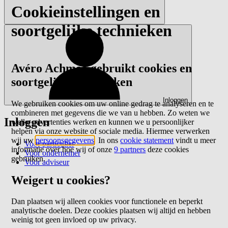
Cookieinstellingen en
soortgelijke technieken
Avéro Achmea gebruikt cookies en
soortgelijke technieken
Inloggen
We gebruiken cookies om uw online gedrag te analyseren en te
combineren met gegevens die we van u hebben. Zo weten we
Inloggen
welke advertenties werken en kunnen we u persoonlijker
helpen via onze website of sociale media. Hiermee verwerken
wij uw
persoonsgegevens
. In ons
cookie statement
vindt u meer
Voor particulier
informatie over hoe wij of onze
9 partners
deze cookies
Voor ondernemer
gebruiken.
Voor adviseur
Weigert u cookies?
Dan plaatsen wij alleen cookies voor functionele en beperkt
analytische doelen. Deze cookies plaatsen wij altijd en hebben
weinig tot geen invloed op uw privacy.