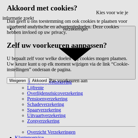
Akkoord met cookies?
Kies voor wie je
informatie zoekt
Dan geeft u ons toestemming om ook cookies te plaatsen voor
uitgebreid analytische en advertentiedoelen. Deze cookies
Verzekeringen
hebben invloed op uw privacy.
Zelf uw voorkeuren aanpassen?
U bepaalt zelf voor welke doelen wij cookies mogen plaatsen.
Uw keuze kunt u op elk moment wijzigen via de link “Cookie-
instellingen” onderaan de pagina.
Pas voorkeuren aan
Weigeren
Akkoord
Beleggingsverzekering
Lijfrente
Overlijdensrisicoverzekering
Pensioenverzekering
Schadeverzekering
Spaarverzekering
Uitvaartverzekering
Zorgverzekering
Overzicht Verzekeringen
Klantenservice