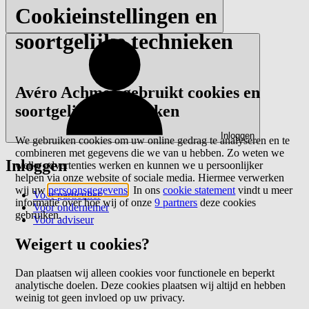
Cookieinstellingen en
soortgelijke technieken
Avéro Achmea gebruikt cookies en
soortgelijke technieken
Inloggen
We gebruiken cookies om uw online gedrag te analyseren en te
combineren met gegevens die we van u hebben. Zo weten we
Inloggen
welke advertenties werken en kunnen we u persoonlijker
helpen via onze website of sociale media. Hiermee verwerken
wij uw
persoonsgegevens
. In ons
cookie statement
vindt u meer
Voor particulier
informatie over hoe wij of onze
9 partners
deze cookies
Voor ondernemer
gebruiken.
Voor adviseur
Weigert u cookies?
Dan plaatsen wij alleen cookies voor functionele en beperkt
analytische doelen. Deze cookies plaatsen wij altijd en hebben
weinig tot geen invloed op uw privacy.