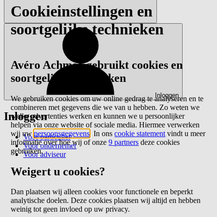
Cookieinstellingen en
soortgelijke technieken
Avéro Achmea gebruikt cookies en
soortgelijke technieken
Inloggen
We gebruiken cookies om uw online gedrag te analyseren en te
combineren met gegevens die we van u hebben. Zo weten we
Inloggen
welke advertenties werken en kunnen we u persoonlijker
helpen via onze website of sociale media. Hiermee verwerken
wij uw
persoonsgegevens
. In ons
cookie statement
vindt u meer
Voor particulier
informatie over hoe wij of onze
9 partners
deze cookies
Voor ondernemer
gebruiken.
Voor adviseur
Weigert u cookies?
Dan plaatsen wij alleen cookies voor functionele en beperkt
analytische doelen. Deze cookies plaatsen wij altijd en hebben
weinig tot geen invloed op uw privacy.