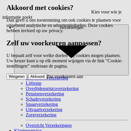
Akkoord met cookies?
Kies voor wie je
informatie zoekt
Dan geeft u ons toestemming om ook cookies te plaatsen voor
uitgebreid analytische en advertentiedoelen. Deze cookies
Verzekeringen
hebben invloed op uw privacy.
Zelf uw voorkeuren aanpassen?
U bepaalt zelf voor welke doelen wij cookies mogen plaatsen.
Uw keuze kunt u op elk moment wijzigen via de link “Cookie-
instellingen” onderaan de pagina.
Pas voorkeuren aan
Weigeren
Akkoord
Beleggingsverzekering
Lijfrente
Overlijdensrisicoverzekering
Pensioenverzekering
Schadeverzekering
Spaarverzekering
Uitvaartverzekering
Zorgverzekering
Overzicht Verzekeringen
Klantenservice